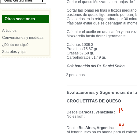
Guía Restaurantes
Cortar el queso Mozzarella en lonjas de 1
Cortar las lonjas en tiras o trozos median
bastones de queso ligeramente por pan, lu
Otras secciones
Colocarlos en la refrigeradora por 30 mi
frías para evitar que se deshagan al momen
Artículos
Calentar el aceite en una sartén y una vez 
Mozzarella hasta dorar ligeramente.
Conversiones y medidas
Calorías 1039.3
¿Dónde consigo?
Proteínas 75.67 gr.
Secretos y tips
Grasas 57.58 gr.
Carbohidratos 51.49 gr.
Colaboración del Dr. Daniel Shion
2 personas
Evaluaciones y Sugerencias de l
CROQUETITAS DE QUESO
Desde
Caracas, Venezuela
:
No es light.
Desde
Bs. Aires, Argentina
:
Al tener huevo no es buena para el coleste