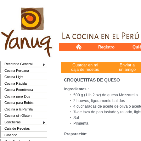
Registro
Qui
Recetario General
Guardar en mi
Enviar a
caja de recetas
un amigo
Cocina Peruana
Cocina Light
CROQUETITAS DE QUESO
Cocina Rápida
Ingredientes :
Cocina Económica
500 g (1 lb 2 oz) de queso Mozzarella
Cocina para Dos
2 huevos, ligeramente batidos
Cocina para Bebés
4 cucharadas de aceite de oliva o aceit
Cocina a la Parrilla
¾ de taza de pan tostado y rallado, ligh
Cocina sin Gluten
Sal
Loncheras
Pimienta
Caja de Recetas
Preparación:
Glosario