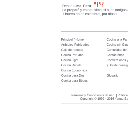
Desde
Lima, Perú
:
La preparé y es riquísima, si a los amigos
1 huevo no es colesterol, por dios!!!
Principal / Home
Cocina a la Parr
Artículos Publicados
Cocina sin Glu
Caja de recetas
Comunidad de 
Cocina Peruana
Contáctenos
Cocina Light
Conversiones 
Cocina Rápida
¿Dónde consig
Cocina Económica
Cocina para Dos
Glosario
Cocina para Bébes
Términos y Condiciones de uso
|
Polític
Copyright © 1999 - 2016 Yanuq S.