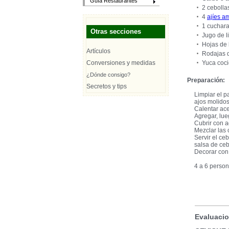
Guía Restaurantes
2 cebolla
4
ajíes am
1 cuchara
Otras secciones
Jugo de 
Hojas de 
Artículos
Rodajas d
Conversiones y medidas
Yuca cocid
¿Dónde consigo?
Preparación:
Secretos y tips
Limpiar el p
ajos molido
Calentar ace
Agregar, lue
Cubrir con a
Mezclar las 
Servir el ce
salsa de ceb
Decorar con 
4 a 6 perso
Evaluacio