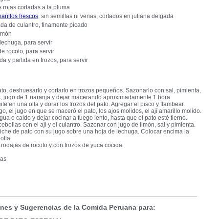
s rojas cortadas a la pluma
arillos frescos
, sin semillas ni venas, cortados en juliana delgada
da de culantro, finamente picado
limón
lechuga, para servir
e rocoto, para servir
a y partida en trozos, para servir
ato, deshuesarlo y cortarlo en trozos pequeños. Sazonarlo con sal, pimienta,
s, jugo de 1 naranja y dejar macerando aproximadamente 1 hora.
ite en una olla y dorar los trozos del pato. Agregar el pisco y flambear.
go, el jugo en que se maceró el pato, los ajos molidos, el ají amarillo molido.
gua o caldo y dejar cocinar a fuego lento, hasta que el pato esté tierno.
cebollas con el ají y el culantro. Sazonar con jugo de limón, sal y pimienta.
biche de pato con su jugo sobre una hoja de lechuga. Colocar encima la
olla.
rodajas de rocoto y con trozos de yuca cocida.
nas
nes y Sugerencias de la Comida Peruana para: