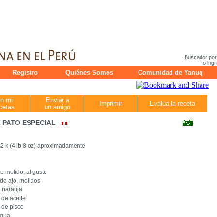
Buscador por
o ingr
Registro
Quiénes Somos
Comunidad de Yanuq
en mi
Enviar a
Imprimir
Evalúa la receta
cetas
un amigo
 PATO ESPECIAL
 2 k (4 lb 8 oz) aproximadamente
lo molido, al gusto
 de ajo, molidos
 naranja
 de aceite
 de pisco
agua