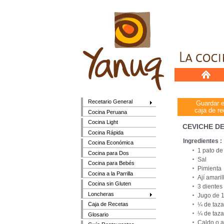
Recetario General
Guardar 
caja de re
Cocina Peruana
Cocina Light
CEVICHE DE
Cocina Rápida
Ingredientes :
Cocina Económica
1 pato de
Cocina para Dos
Sal
Cocina para Bebés
Pimienta
Cocina a la Parrilla
Ají amaril
Cocina sin Gluten
3 dientes
Loncheras
Jugo de 1
¼ de taza
Caja de Recetas
¼ de taza
Glosario
Caldo o 