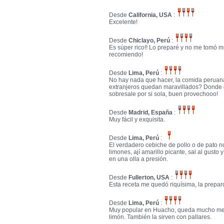
Desde
California, USA
:
Excelente!
Desde
Chiclayo, Perú
:
Es súper rico!! Lo preparé y no me tomó m
recomiendo!
Desde
Lima, Perú
:
No hay nada que hacer, la comida peruana
extranjeros quedan maravillados? Donde 
sobresale por si sola, buen provechooo!
Desde
Madrid, España
:
Muy fácil y exquisita.
Desde
Lima, Perú
:
El verdadero cebiche de pollo o de pato no
limones, ají amarillo picante, sal al gusto
en una olla a presión.
Desde
Fullerton, USA
:
Esta receta me quedó riquísima, la preparo t
Desde
Lima, Perú
:
Muy popular en Huacho, queda mucho mejor
limón. También la sirven con pallares.