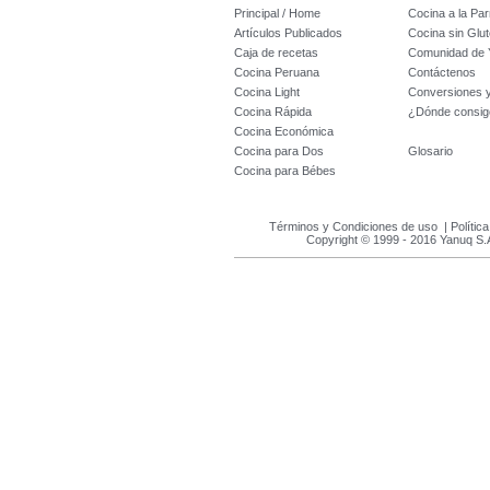
Principal / Home
Cocina a la Parr
Artículos Publicados
Cocina sin Glu
Caja de recetas
Comunidad de 
Cocina Peruana
Contáctenos
Cocina Light
Conversiones 
Cocina Rápida
¿Dónde consig
Cocina Económica
Cocina para Dos
Glosario
Cocina para Bébes
Términos y Condiciones de uso
|
Polític
Copyright © 1999 - 2016 Yanuq S.