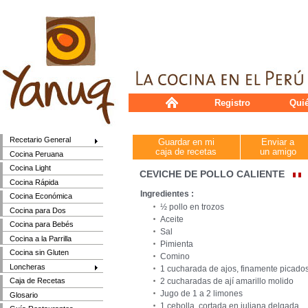
Registro
Qui
Recetario General
Guardar en mi
Enviar a
caja de recetas
un amigo
Cocina Peruana
Cocina Light
CEVICHE DE POLLO CALIENTE
Cocina Rápida
Ingredientes :
Cocina Económica
½ pollo en trozos
Cocina para Dos
Aceite
Cocina para Bebés
Sal
Cocina a la Parrilla
Pimienta
Cocina sin Gluten
Comino
Loncheras
1 cucharada de ajos, finamente picado
2 cucharadas de ají amarillo molido
Caja de Recetas
Jugo de 1 a 2 limones
Glosario
1 cebolla, cortada en juliana delgada