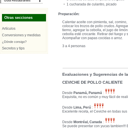
Guía Restaurantes
1 cucharada de culantro, picado
Preparación:
Otras secciones
Calentar aceite con pimienta, sal, comino, 
colocar los trozos de pollo crudos. Agrega
Artículos
tierno, agregar la cebolla, el jugo de limón
cebolla esté crocante. Retirar del fuego y s
Conversiones y medidas
Acompañar con papas cocidas o arroz.
¿Dónde consigo?
3 a 4 personas
Secretos y tips
Evaluaciones y Sugerencias de l
CEVICHE DE POLLO CALIENTE
Desde
Panamá, Panamá
:
Exquisita, no es común y muy fácil de reali
Desde
Lima, Perú
:
Excelente receta, el Ceviche en todas sus
Desde
Montréal, Canada
:
Se puede presentar con yucas tambien!!! 