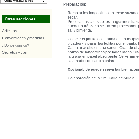
Guía Restaurantes
Preparación:
Remojar los langostinos en leche sazonada
secar.
Otras secciones
Procesar las colas de los langostinos has
quedar puré. Si no se tuviera procesador,
sal y pimienta.
Artículos
Conversiones y medidas
Colocar el panko o la harina en un recipie
picados y y pasar las bolitas por el panko
¿Dónde consigo?
Calentar aceite en una sartén. Cuando el a
bolitas de langostinos por todos lados. Una
Secretos y tips
la grasa en papel absorbente. Servir in
sazonado con canela china.
Opcional:
Se pueden servir también acompa
Colaboración de la Sra. Karla de Arrieta