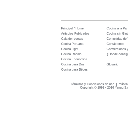
Principal / Home
Cocina a la Parr
Artículos Publicados
Cocina sin Glu
Caja de recetas
Comunidad de 
Cocina Peruana
Contáctenos
Cocina Light
Conversiones 
Cocina Rápida
¿Dónde consig
Cocina Económica
Cocina para Dos
Glosario
Cocina para Bébes
Términos y Condiciones de uso
|
Polític
Copyright © 1999 - 2016 Yanuq S.