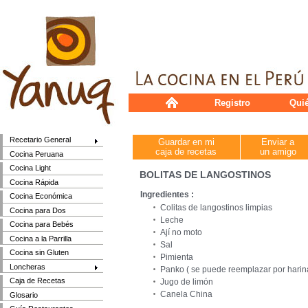
Registro
Qui
Recetario General
Guardar en mi
Enviar a
caja de recetas
un amigo
Cocina Peruana
Cocina Light
BOLITAS DE LANGOSTINOS
Cocina Rápida
Ingredientes :
Cocina Económica
Colitas de langostinos limpias
Cocina para Dos
Leche
Cocina para Bebés
Ají no moto
Cocina a la Parrilla
Sal
Cocina sin Gluten
Pimienta
Loncheras
Panko ( se puede reemplazar por harin
Caja de Recetas
Jugo de limón
Canela China
Glosario