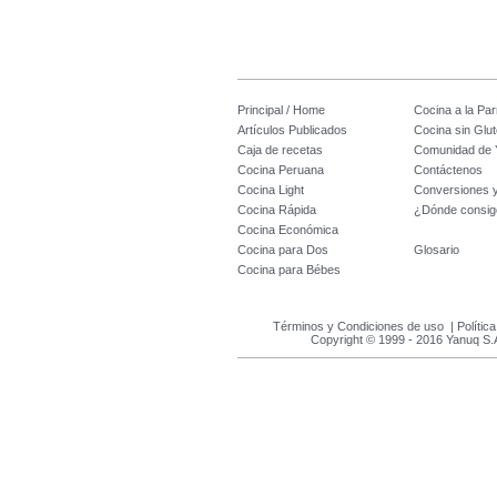
Principal / Home
Cocina a la Parr
Artículos Publicados
Cocina sin Glu
Caja de recetas
Comunidad de 
Cocina Peruana
Contáctenos
Cocina Light
Conversiones 
Cocina Rápida
¿Dónde consig
Cocina Económica
Cocina para Dos
Glosario
Cocina para Bébes
Términos y Condiciones de uso
|
Polític
Copyright © 1999 - 2016 Yanuq S.