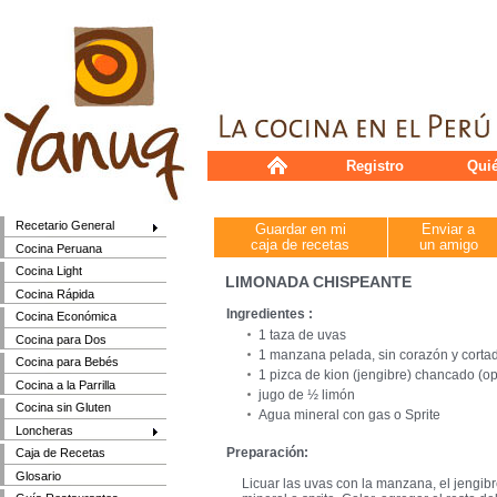
Registro
Qui
Recetario General
Guardar en mi
Enviar a
caja de recetas
un amigo
Cocina Peruana
Cocina Light
LIMONADA CHISPEANTE
Cocina Rápida
Ingredientes :
Cocina Económica
1 taza de uvas
Cocina para Dos
1 manzana pelada, sin corazón y cortad
Cocina para Bebés
1 pizca de kion (jengibre) chancado (op
Cocina a la Parrilla
jugo de ½ limón
Cocina sin Gluten
Agua mineral con gas o Sprite
Loncheras
Preparación:
Caja de Recetas
Glosario
Licuar las uvas con la manzana, el jengibr