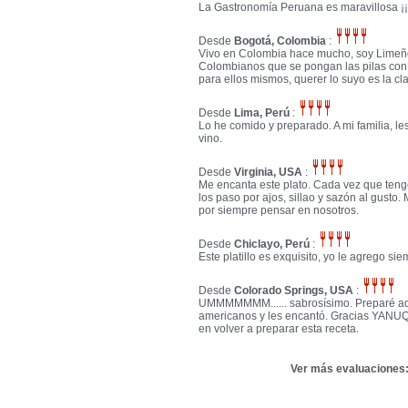
La Gastronomía Peruana es maravillosa ¡
Desde
Bogotá, Colombia
:
Vivo en Colombia hace mucho, soy Limeño
Colombianos que se pongan las pilas con 
para ellos mismos, querer lo suyo es la cl
Desde
Lima, Perú
:
Lo he comido y preparado. A mi familia, le
vino.
Desde
Virginia, USA
:
Me encanta este plato. Cada vez que teng
los paso por ajos, sillao y sazón al gusto
por siempre pensar en nosotros.
Desde
Chiclayo, Perú
:
Este platillo es exquisito, yo le agrego si
Desde
Colorado Springs, USA
:
UMMMMMMM...... sabrosísimo. Preparé aqu
americanos y les encantó. Gracias YANUQ 
en volver a preparar esta receta.
Ver más evaluaciones