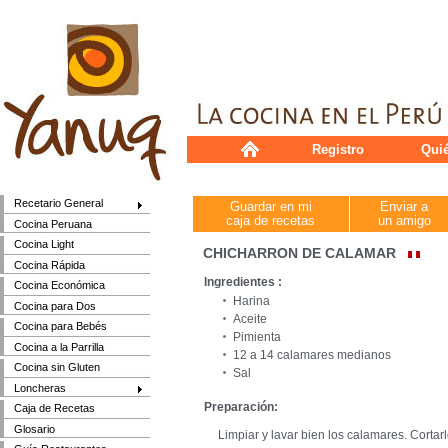
Registro
Qui
Recetario General
Guardar en mi
Enviar a
caja de recetas
un amigo
Cocina Peruana
Cocina Light
CHICHARRON DE CALAMAR
Cocina Rápida
Ingredientes :
Cocina Económica
Harina
Cocina para Dos
Aceite
Cocina para Bebés
Pimienta
Cocina a la Parrilla
12 a 14 calamares medianos
Cocina sin Gluten
Sal
Loncheras
Preparación:
Caja de Recetas
Glosario
Limpiar y lavar bien los calamares. Cortarl