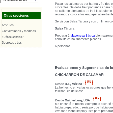
Guía Restaurantes
Pasar los calamares por harina y freírlos
crocantes. Se debe freír por tandas para qu
se caliente bien antes de freír la siguient
retirando y colocarlos en papel absorbent
Otras secciones
Servir con Salsa Tártara y con un limón co
Artículos
Salsa Tártara:
Conversiones y medidas
Preparar 1
Mayonesa Básica
bien sazonada
¿Dónde consigo?
cebollita china finamente picados.
Secretos y tips
6 personas
Evaluaciones y Sugerencias de l
CHICHARRON DE CALAMAR
Desde
D.F., México
:
La he hecho en varias ocasiones que he t
felicitan, es deliciosa.
Desde
Gaitherburg, USA
:
Me encantó la receta. Siempre lo disfruté
habia preparado.... sería porque había qu
vivo todo viene limpio y listo para preparar