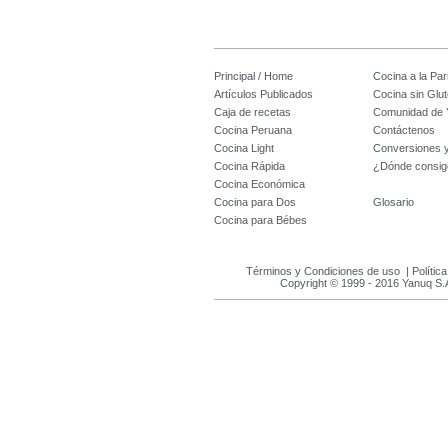
Principal / Home
Cocina a la Parr
Artículos Publicados
Cocina sin Glu
Caja de recetas
Comunidad de 
Cocina Peruana
Contáctenos
Cocina Light
Conversiones 
Cocina Rápida
¿Dónde consig
Cocina Económica
Cocina para Dos
Glosario
Cocina para Bébes
Términos y Condiciones de uso
|
Polític
Copyright © 1999 - 2016 Yanuq S.