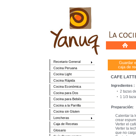
Recetario General
Guardar 
caja de re
Cocina Peruana
Cocina Light
CAFE LATTE
Cocina Rápida
Ingredientes :
Cocina Económica
2 tazas d
Cocina para Dos
1 1/3 taz
Cocina para Bebés
Cocina a la Parrilla
Preparación:
Cocina sin Gluten
Calentar la 
Loncheras
crear espum
Verter el ca
Caja de Recetas
Verter la l
Glosario
que no caiga