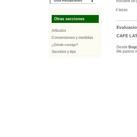
Guía Restaurantes
Rociarle un
4 tazas
Otras secciones
Evaluacio
Artículos
CAFE LAT
Conversiones y medidas
¿Dónde consigo?
Desde
Bogo
Me parece mu
Secretos y tips