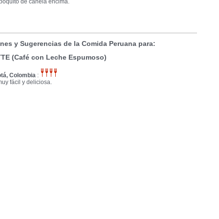
 poquito de canela encima.
nes y Sugerencias de la Comida Peruana para:
TE (Café con Leche Espumoso)
tá, Colombia
:
y fácil y deliciosa.