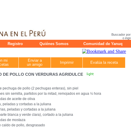
Buscador por
o ingr
Registro
Quiénes Somos
Comunidad de Yanuq
en mi
Enviar a
Imprimir
Evalúa la receta
cetas
un amigo
 DE POLLO CON VERDURAS AGRIDULCE
 de pechuga de pollo (2 pechugas enteras), sin piel
es sin semilla, partidos por la mitad, remojados en agua ½ hora
das de aceite de oliva
s, peladas y cortadas a la juliana
ias, peladas y cortadas a la juliana
arte blanca y verde clara), cortado a la juliana
adas de mostaza
e caldo de pollo, desgrasado