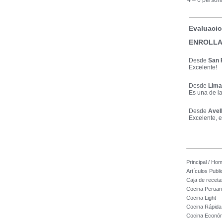
4 – 6 person
Evaluacio
ENROLLA
Desde
San 
Excelente!
Desde
Lima
Es una de l
Desde
Avel
Excelente, e
Principal / Ho
Artículos Publ
Caja de receta
Cocina Perua
Cocina Light
Cocina Rápida
Cocina Econó