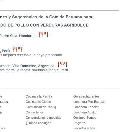
as
nes y Sugerencias de la Comida Peruana para:
DO DE POLLO CON VERDURAS AGRIDULCE
Pedro Sula, Honduras
:
, Perú
:
as mejores recetas que haya preparado.
laneda, Villa Dominico, Argentina
:
stá mortal la receta, saludos a todo el Perú.
me
Cocina a la Parrilla
Guía restaurantes
icados
Cocina sin Gluten
Lonchera Pre-Escolar
s
Comunidad de Yanuq
Lonchera Escolar
na
Contáctenos
Lonchera Adulto
Conversiones y medidas
Quiénes Somos
¿Dónde consigo?
Registro
mica
Secretos y tips