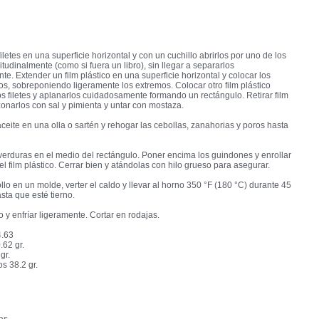
iletes en una superficie horizontal y con un cuchillo abrirlos por uno de los
itudinalmente (como si fuera un libro), sin llegar a separarlos
e. Extender un film plástico en una superficie horizontal y colocar los
rtos, sobreponiendo ligeramente los extremos. Colocar otro film plástico
s filetes y aplanarlos cuidadosamente formando un rectángulo. Retirar film
zonarlos con sal y pimienta y untar con mostaza.
aceite en una olla o sartén y rehogar las cebollas, zanahorias y poros hasta
verduras en el medio del rectángulo. Poner encima los guindones y enrollar
l film plástico. Cerrar bien y atándolas con hilo grueso para asegurar.
ollo en un molde, verter el caldo y llevar al horno 350 °F (180 °C) durante 45
sta que esté tierno.
lo y enfríar ligeramente. Cortar en rodajas.
4.63
.62 gr.
gr.
s 38.2 gr.