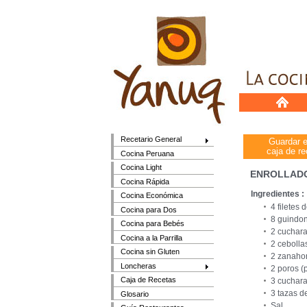
Recetario General
Guardar 
caja de re
Cocina Peruana
Cocina Light
ENROLLADO
Cocina Rápida
Ingredientes :
Cocina Económica
4 filetes
Cocina para Dos
8 guindon
Cocina para Bebés
2 cuchara
Cocina a la Parrilla
2 cebolla
Cocina sin Gluten
2 zanahor
Loncheras
2 poros (p
Caja de Recetas
3 cuchar
3 tazas d
Glosario
Sal