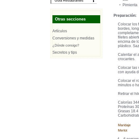
Guía Restaurantes
Pimienta
Preparación:
Otras secciones
Colocar los f
bordes, long
Artículos
completament
filetes abie
Conversiones y medidas
encima de lo
¿Dónde consigo?
plástico. Sa
Secretos y tips
Calentar el 
crocantes.
Colocar las 
con ayuda de
Colocar el r
minutos o ha
Retirar el hi
Calorías 34
Proteínas 30
Grasas 18.4 
Carbohidrato
Maridaje
Merlot