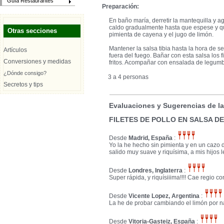
Guía Restaurantes
Preparación:
En baño maría, derretir la mantequilla y a
caldo gradualmente hasta que espese y q
Otras secciones
pimienta de cayena y el jugo de limón.
Mantener la salsa tibia hasta la hora de ser
Artículos
fuera del fuego. Bañar con esta salsa los 
Conversiones y medidas
fritos. Acompañar con ensalada de legumb
¿Dónde consigo?
3 a 4 personas
Secretos y tips
Evaluaciones y Sugerencias de l
FILETES DE POLLO EN SALSA D
Desde
Madrid, España
:
Yo la he hecho sin pimienta y en un cazo d
salido muy suave y riquísima, a mis hijos
Desde
Londres, Inglaterra
:
Super rápida, y riquísiiima!!!! Cae regio co
Desde
Vicente Lopez, Argentina
:
La he de probar cambiando el limón por n
Desde
Vitoria-Gasteiz, España
: