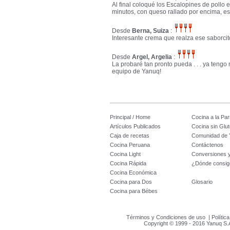
Al final coloqué los Escalopines de pollo e
minutos, con queso rallado por encima, e
Desde
Berna, Suiza
:
Interesante crema que realza ese saborcit
Desde
Argel, Argelia
:
La probaré tan pronto pueda . . . ya tengo
equipo de Yanuq!
Principal / Home
Cocina a la Parr
Artículos Publicados
Cocina sin Glu
Caja de recetas
Comunidad de 
Cocina Peruana
Contáctenos
Cocina Light
Conversiones 
Cocina Rápida
¿Dónde consig
Cocina Económica
Cocina para Dos
Glosario
Cocina para Bébes
Términos y Condiciones de uso
|
Polític
Copyright © 1999 - 2016 Yanuq S.