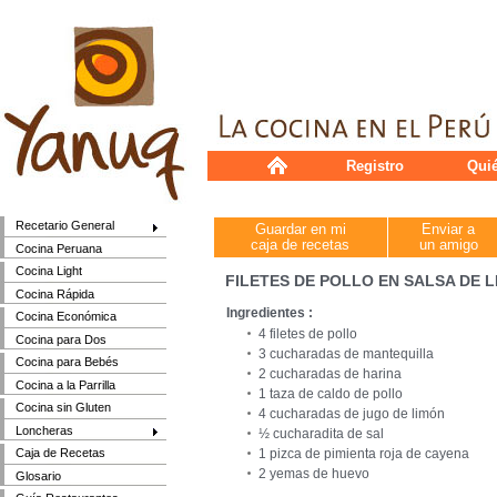
Registro
Qui
Recetario General
Guardar en mi
Enviar a
caja de recetas
un amigo
Cocina Peruana
Cocina Light
FILETES DE POLLO EN SALSA DE 
Cocina Rápida
Ingredientes :
Cocina Económica
4 filetes de pollo
Cocina para Dos
3 cucharadas de mantequilla
Cocina para Bebés
2 cucharadas de harina
Cocina a la Parrilla
1 taza de caldo de pollo
Cocina sin Gluten
4 cucharadas de jugo de limón
Loncheras
½ cucharadita de sal
1 pizca de pimienta roja de cayena
Caja de Recetas
2 yemas de huevo
Glosario