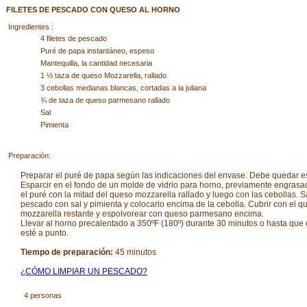
FILETES DE PESCADO CON QUESO AL HORNO
Ingredientes :
4 filetes de pescado
Puré de papa instantáneo, espeso
Mantequilla, la cantidad necesaria
1 ½ taza de queso Mozzarella, rallado
3 cebollas medianas blancas, cortadas a la juliana
¾ de taza de queso parmesano rallado
Sal
Pimienta
Preparación:
Preparar el puré de papa según las indicaciones del envase. Debe quedar e
Esparcir en el fondo de un molde de vidrio para horno, previamente engrasa
el puré con la mitad del queso mozzarella rallado y luego con las cebollas. 
pescado con sal y pimienta y colocarlo encima de la cebolla. Cubrir con el q
mozzarella restante y espolvorear con queso parmesano encima.
Llevar al horno precalentado a 350ºF (180º) durante 30 minutos o hasta que
esté a punto.
Tiempo de preparación:
45 minutos
¿CÓMO LIMPIAR UN PESCADO?
4 personas