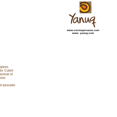
www.cocinaperuana.com
www. yanuq.com
speso.
do. Cubrir
Sazonar el
ueso
 el pescado