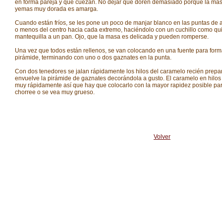
en forma pareja y que cuezan. No dejar que doren demasiado porque la ma
yemas muy dorada es amarga.
Cuando están fríos, se les pone un poco de manjar blanco en las puntas de 
o menos del centro hacia cada extremo, haciéndolo con un cuchillo como q
mantequilla a un pan. Ojo, que la masa es delicada y pueden romperse.
Una vez que todos están rellenos, se van colocando en una fuente para for
pirámide, terminando con uno o dos gaznates en la punta.
Con dos tenedores se jalan rápidamente los hilos del caramelo recién prepa
envuelve la pirámide de gaznates decorándola a gusto. El caramelo en hilos 
muy rápidamente así que hay que colocarlo con la mayor rapidez posible pa
chorree o se vea muy grueso.
Volver