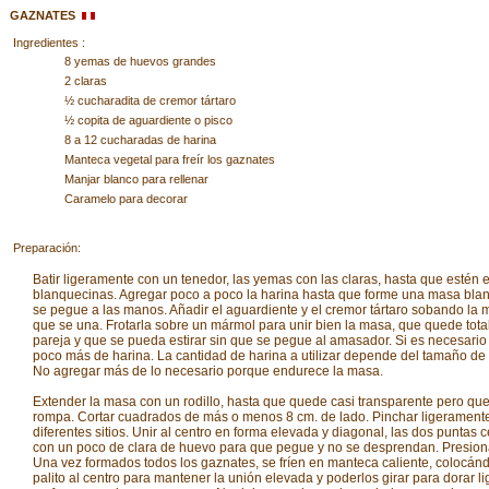
GAZNATES
Ingredientes :
8 yemas de huevos grandes
2 claras
½ cucharadita de cremor tártaro
½ copita de aguardiente o pisco
8 a 12 cucharadas de harina
Manteca vegetal para freír los gaznates
Manjar blanco para rellenar
Caramelo para decorar
Preparación:
Batir ligeramente con un tenedor, las yemas con las claras, hasta que estén 
blanquecinas. Agregar poco a poco la harina hasta que forme una masa bla
se pegue a las manos. Añadir el aguardiente y el cremor tártaro sobando la
que se una. Frotarla sobre un mármol para unir bien la masa, que quede tot
pareja y que se pueda estirar sin que se pegue al amasador. Si es necesario
poco más de harina. La cantidad de harina a utilizar depende del tamaño de
No agregar más de lo necesario porque endurece la masa.
Extender la masa con un rodillo, hasta que quede casi transparente pero qu
rompa. Cortar cuadrados de más o menos 8 cm. de lado. Pinchar ligerament
diferentes sitios. Unir al centro en forma elevada y diagonal, las dos puntas c
con un poco de clara de huevo para que pegue y no se desprendan. Presiona
Una vez formados todos los gaznates, se fríen en manteca caliente, colocán
palito al centro para mantener la unión elevada y poderlos girar para dorar 