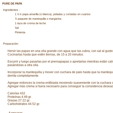
PURE DE PAPA
Ingredientes :
1 ½ k papa amarilla (o blanca), peladas y cortadas en cuartos
¾ paquete de mantequilla o margarina
1 taza de crema de leche
Sal
Pimienta
Preparación:
Hervir las papas en una olla grande con agua que las cubra, con sal al gusto
Cocinarlas hasta que estén tiernas, de 15 a 20 minutos.
Escurrir y luego pasarlas por el prensapapas o apretarlas mientras están cali
pasándolas a otra olla.
Incorporar la mantequilla y mover con cuchara de palo hasta que la mantequi
derrita completamente.
Agregar entonces la crema entibiada moviendo suavemente con la cuchara d
Agregar más crema si fuera necesario para conseguir la consistencia desea
Calorías 432
Proteínas 4.49 gr.
Grasas 27.22 gr.
Carbohidratos 44.52 gr.
8 personas