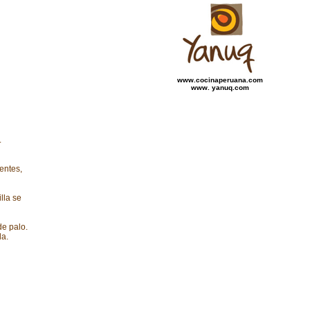
www.cocinaperuana.com
www. yanuq.com
.
entes,
lla se
e palo.
da.