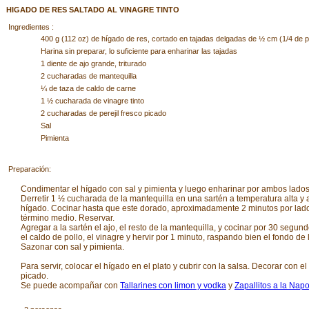
HIGADO DE RES SALTADO AL VINAGRE TINTO
Ingredientes :
400 g (112 oz) de hígado de res, cortado en tajadas delgadas de ½ cm (1/4 de 
Harina sin preparar, lo suficiente para enharinar las tajadas
1 diente de ajo grande, triturado
2 cucharadas de mantequilla
¼ de taza de caldo de carne
1 ½ cucharada de vinagre tinto
2 cucharadas de perejil fresco picado
Sal
Pimienta
Preparación:
Condimentar el hígado con sal y pimienta y luego enharinar por ambos lados
Derretir 1 ½ cucharada de la mantequilla en una sartén a temperatura alta y 
hígado. Cocinar hasta que este dorado, aproximadamente 2 minutos por lado
término medio. Reservar.
Agregar a la sartén el ajo, el resto de la mantequilla, y cocinar por 30 segun
el caldo de pollo, el vinagre y hervir por 1 minuto, raspando bien el fondo de 
Sazonar con sal y pimienta.
Para servir, colocar el hígado en el plato y cubrir con la salsa. Decorar con el 
picado.
Se puede acompañar con
Tallarines con limon y vodka
y
Zapallitos a la Napo