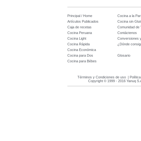
Principal / Home
Cocina a la Parr
Artículos Publicados
Cocina sin Glu
Caja de recetas
Comunidad de 
Cocina Peruana
Contáctenos
Cocina Light
Conversiones 
Cocina Rápida
¿Dónde consig
Cocina Económica
Cocina para Dos
Glosario
Cocina para Bébes
Términos y Condiciones de uso
|
Polític
Copyright © 1999 - 2016 Yanuq S.