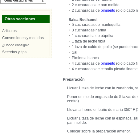
Guía Restaurantes
2 cucharadas de pan molido
2 cucharadas de
pimiento
rojo picado
Otras secciones
Salsa Bechamel:
5 cucharadas de mantequilla
3 cucharadas harina
Artículos
1 cucharadita de páprika
Conversiones y medidas
1 taza de leche tibia
¿Dónde consigo?
1 taza de caldo de pollo (se puede hace
Secretos y tips
Sal
Pimienta blanca
4 cucharadas de
pimiento
rojo picado 
4 cucharadas de cebolla picada finame
Preparación:
Licuar 1 taza de leche con la zanahoria, s
Poner en molde engrasado de 5 tazas de 
centro).
Llevar al horno en baño de maría 350° F (1
Licuar 1 taza de leche con la espinaca, s
pan molido.
Colocar sobre la preparación anterior.