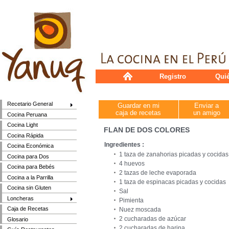
Registro
Qui
Recetario General
Guardar en mi
Enviar a
caja de recetas
un amigo
Cocina Peruana
Cocina Light
FLAN DE DOS COLORES
Cocina Rápida
Ingredientes :
Cocina Económica
1 taza de zanahorias picadas y cocidas
Cocina para Dos
4 huevos
Cocina para Bebés
2 tazas de leche evaporada
Cocina a la Parrilla
1 taza de espinacas picadas y cocidas
Cocina sin Gluten
Sal
Loncheras
Pimienta
Caja de Recetas
Nuez moscada
2 cucharadas de azúcar
Glosario
2 cucharadas de harina