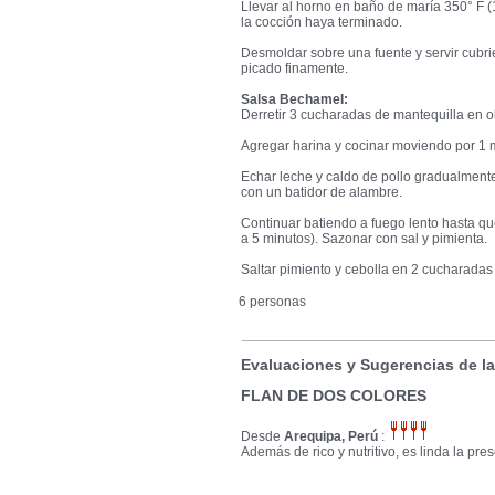
Llevar al horno en baño de maría 350° F 
la cocción haya terminado.
Desmoldar sobre una fuente y servir cubr
picado finamente.
Salsa Bechamel:
Derretir 3 cucharadas de mantequilla en ol
Agregar harina y cocinar moviendo por 1 m
Echar leche y caldo de pollo gradualment
con un batidor de alambre.
Continuar batiendo a fuego lento hasta qu
a 5 minutos). Sazonar con sal y pimienta.
Saltar pimiento y cebolla en 2 cucharadas 
6 personas
Evaluaciones y Sugerencias de l
FLAN DE DOS COLORES
Desde
Arequipa, Perú
:
Además de rico y nutritivo, es linda la pre