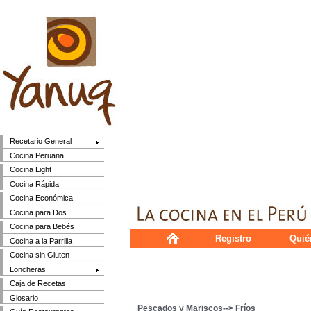
Recetario General
Cocina Peruana
Cocina Light
Cocina Rápida
Cocina Económica
Cocina para Dos
Cocina para Bebés
Registro
Quié
Cocina a la Parrilla
Cocina sin Gluten
Loncheras
Caja de Recetas
Glosario
Pescados y Mariscos--> Fríos