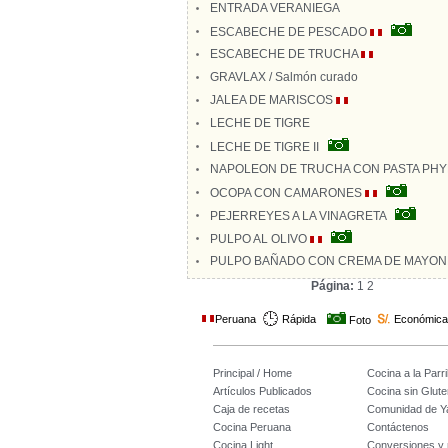
ENTRADA VERANIEGA
ESCABECHE DE PESCADO
ESCABECHE DE TRUCHA
GRAVLAX / Salmón curado
JALEA DE MARISCOS
LECHE DE TIGRE
LECHE DE TIGRE II
NAPOLEON DE TRUCHA CON PASTA PHY
OCOPA CON CAMARONES
PEJERREYES A LA VINAGRETA
PULPO AL OLIVO
PULPO BAÑADO CON CREMA DE MAYON
Página:
1
2
Peruana
Rápida
Económica
Foto
Principal / Home
Cocina a la Parril
Artículos Publicados
Cocina sin Glute
Caja de recetas
Comunidad de Y
Cocina Peruana
Contáctenos
Cocina Light
Conversiones y