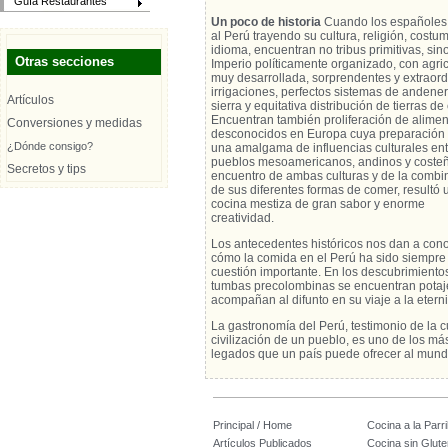
Guía Restaurantes
Un poco de historia
Cuando los españoles 
al Perú trayendo su cultura, religión, costu
idioma, encuentran no tribus primitivas, sin
Otras secciones
Imperio políticamente organizado, con agric
muy desarrollada, sorprendentes y extraord
irrigaciones, perfectos sistemas de andener
Artículos
sierra y equitativa distribución de tierras de 
Encuentran también proliferación de alime
Conversiones y medidas
desconocidos en Europa cuya preparación 
¿Dónde consigo?
una amalgama de influencias culturales ent
pueblos mesoamericanos, andinos y costeñ
Secretos y tips
encuentro de ambas culturas y de la combi
de sus diferentes formas de comer, resultó 
cocina mestiza de gran sabor y enorme
creatividad.
Los antecedentes históricos nos dan a con
cómo la comida en el Perú ha sido siempre
cuestión importante. En los descubrimiento
tumbas precolombinas se encuentran potaj
acompañan al difunto en su viaje a la etern
La gastronomía del Perú, testimonio de la c
civilización de un pueblo, es uno de los más
legados que un país puede ofrecer al mund
Principal / Home
Cocina a la Parril
Artículos Publicados
Cocina sin Glute