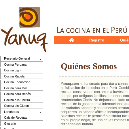
Registro
Quié
Recetario General
Quiénes Somos
Cocina Peruana
Cocina Light
Cocina Rápida
Cocina Económica
Yanuq.com
se ha creado para dar a conoce
sofisticación de la cocina en el Perú. Com
Cocina para Dos
recetas conservadas con amor, a través del
Cocina para Bebés
tiempo, por antiguas familias peruanas, con
renombrados Chefs. No dejamos de lado a
Cocina a la Parrilla
recetas de la gastronomía internacional, q
Cocina sin Gluten
los variados sabores y condimentos perua
Loncheras
adquieren un sabor exótico e incomparable
Nuestras recetas le permitirán disfrutar fác
Caja de Recetas
en su propio hogar, de una de las cocinas 
Glosario
refinadas del mundo.