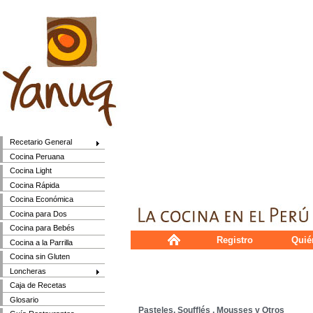
Recetario General
Cocina Peruana
Cocina Light
Cocina Rápida
Cocina Económica
Cocina para Dos
Cocina para Bebés
Registro
Quié
Cocina a la Parrilla
Cocina sin Gluten
Loncheras
Caja de Recetas
Glosario
Pasteles, Soufflés , Mousses y Otros