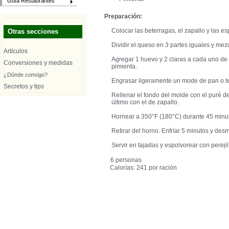
Guía Restaurantes
Preparación:
Colocar las beterragas, el zapallo y las e
Otras secciones
Dividir el queso en 3 partes iguales y mez
Artículos
Agregar 1 huevo y 2 claras a cada uno de 
Conversiones y medidas
pimienta.
¿Dónde consigo?
Engrasar ligeramente un mode de pan o te
Secretos y tips
Rellenar el fondo del molde con el puré d
último con el de zapallo.
Hornear a 350°F (180°C) durante 45 minu
Retirar del horno. Enfríar 5 minutos y desm
Servir en tajadas y espolvorear con pereji
6 personas
Calorías: 241 por ración