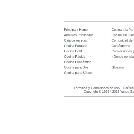
Principal / Home
Cocina a la Parr
Artículos Publicados
Cocina sin Glu
Caja de recetas
Comunidad de 
Cocina Peruana
Contáctenos
Cocina Light
Conversiones 
Cocina Rápida
¿Dónde consig
Cocina Económica
Cocina para Dos
Glosario
Cocina para Bébes
Términos y Condiciones de uso
|
Polític
Copyright © 1999 - 2016 Yanuq S.