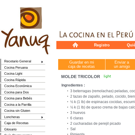
Registro
Qui
Recetario General
Guardar en mi
Enviar a
caja de recetas
un amigo
Cocina Peruana
Cocina Light
MOLDE TRICOLOR
Cocina Rápida
Ingredientes :
Cocina Económica
3 beterragas (remolachas) peladas, co
Cocina para Dos
2 tazas de zapallo, pelado, cocido, bie
Cocina para Bebés
½ k (1 lb) de espinacas cocidas, escur
Cocina a la Parrilla
½ k (1 lb) de queso crema de bajas calo
Cocina sin Gluten
3 huevos
Loncheras
6 claras
Caja de Recetas
2 cucharadas de perejil picado
Sal
Glosario
Pimienta