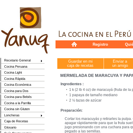
Registro
Qui
Recetario General
Guardar en mi
Enviar a
caja de recetas
un amigo
Cocina Peruana
Cocina Light
MERMELADA DE MARACUYA Y PAP
Cocina Rápida
Ingredientes :
Cocina Económica
1 k (2 lb 4 oz) de maracuyá (fruta de l
Cocina para Dos
1 papaya de tamaño mediano
Cocina para Bebés
2 ½ tazas de azúcar
Cocina a la Parrilla
Cocina sin Gluten
Preparación:
Loncheras
Cortar los maracuyás y retirarles la pulpa.
Caja de Recetas
apagar rápidamente para que la fruta suelte
jugo presionando con una cuchara para 
Glosario
pegado a las semillas.