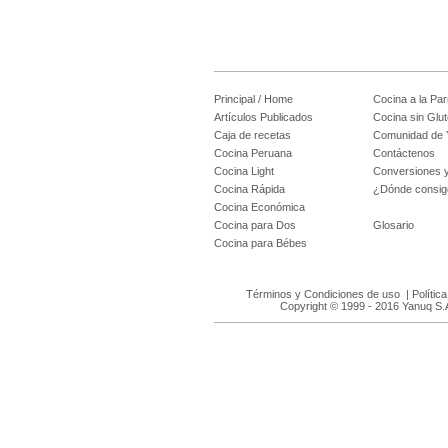
Principal / Home
Cocina a la Parr
Artículos Publicados
Cocina sin Glu
Caja de recetas
Comunidad de 
Cocina Peruana
Contáctenos
Cocina Light
Conversiones 
Cocina Rápida
¿Dónde consig
Cocina Económica
Cocina para Dos
Glosario
Cocina para Bébes
Términos y Condiciones de uso
|
Polític
Copyright © 1999 - 2016 Yanuq S.