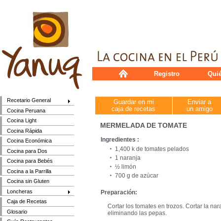
Registro
Qui
Recetario General
Guardar en mi
Enviar a
caja de recetas
un amigo
Cocina Peruana
Cocina Light
MERMELADA DE TOMATE
Cocina Rápida
Ingredientes :
Cocina Económica
1,400 k de tomates pelados
Cocina para Dos
1 naranja
Cocina para Bebés
½ limón
Cocina a la Parrilla
700 g de azúcar
Cocina sin Gluten
Loncheras
Preparación:
Caja de Recetas
Cortar los tomates en trozos. Cortar la nar
Glosario
eliminando las pepas.