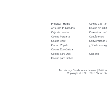
Principal / Home
Cocina a la Parr
Artículos Publicados
Cocina sin Glu
Caja de recetas
Comunidad de 
Cocina Peruana
Contáctenos
Cocina Light
Conversiones 
Cocina Rápida
¿Dónde consig
Cocina Económica
Cocina para Dos
Glosario
Cocina para Bébes
Términos y Condiciones de uso
|
Polític
Copyright © 1999 - 2016 Yanuq S.