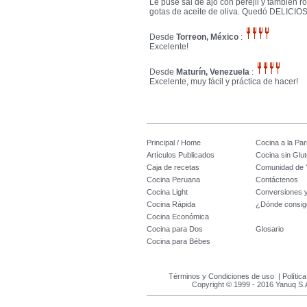
Le puse sal de ajo con perejil y también 
gotas de aceite de oliva. Quedó DELICIOS
Desde
Torreon, México
:
Excelente!
Desde
Maturín, Venezuela
:
Excelente, muy fácil y práctica de hacer!
Principal / Home
Cocina a la Parr
Artículos Publicados
Cocina sin Glu
Caja de recetas
Comunidad de 
Cocina Peruana
Contáctenos
Cocina Light
Conversiones 
Cocina Rápida
¿Dónde consig
Cocina Económica
Cocina para Dos
Glosario
Cocina para Bébes
Términos y Condiciones de uso
|
Polític
Copyright © 1999 - 2016 Yanuq S.