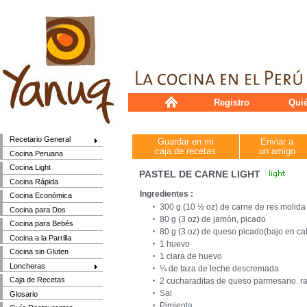
Registro
Qui
Recetario General
Guardar en mi
Enviar a
caja de recetas
un amigo
Cocina Peruana
Cocina Light
PASTEL DE CARNE LIGHT
Cocina Rápida
Ingredientes :
Cocina Económica
300 g (10 ½ oz) de carne de res molida
Cocina para Dos
80 g (3 oz) de jamón, picado
Cocina para Bebés
80 g (3 oz) de queso picado(bajo en cal
Cocina a la Parrilla
1 huevo
Cocina sin Gluten
1 clara de huevo
Loncheras
¼ de taza de leche descremada
Caja de Recetas
2 cucharaditas de queso parmesano. ra
Sal
Glosario
Pimienta