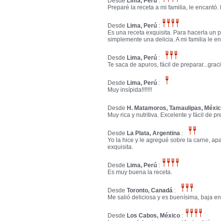
Desde
Lima, Peru
:
Preparé la receta a mi familia, le encantó.
Desde
Lima, Perú
:
Es una receta exquisita. Para hacerla un p
simplemente una delicia. A mi familia le e
Desde
Lima, Perú
:
Te saca de apuros, fácil de preparar...grac
Desde
Lima, Perú
:
Muy insípida!!!!!!!
Desde
H. Matamoros, Tamaulipas, Méxi
Muy rica y nutritiva. Excelente y fácil de pr
Desde
La Plata, Argentina
:
Yo la hice y le agregué sobre la carne, ap
exquisita.
Desde
Lima, Perú
:
Es muy buena la receta.
Desde
Toronto, Canadá
:
Me salió deliciosa y es buenísima, baja en
Desde
Los Cabos, México
: