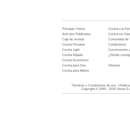
Principal / Home
Cocina a la Parr
Artículos Publicados
Cocina sin Glu
Caja de recetas
Comunidad de 
Cocina Peruana
Contáctenos
Cocina Light
Conversiones 
Cocina Rápida
¿Dónde consig
Cocina Económica
Cocina para Dos
Glosario
Cocina para Bébes
Términos y Condiciones de uso
|
Polític
Copyright © 1999 - 2016 Yanuq S.