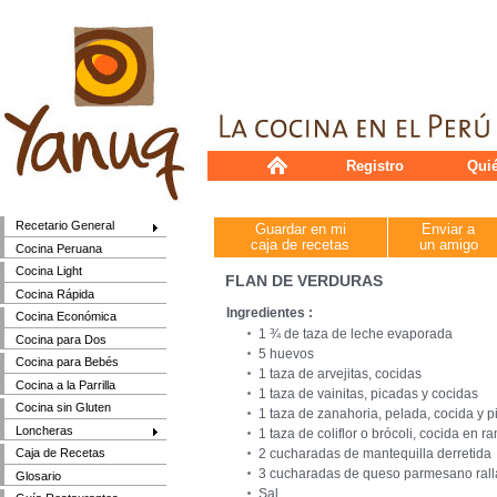
Registro
Qui
Recetario General
Guardar en mi
Enviar a
caja de recetas
un amigo
Cocina Peruana
Cocina Light
FLAN DE VERDURAS
Cocina Rápida
Ingredientes :
Cocina Económica
1 ¾ de taza de leche evaporada
Cocina para Dos
5 huevos
Cocina para Bebés
1 taza de arvejitas, cocidas
Cocina a la Parrilla
1 taza de vainitas, picadas y cocidas
Cocina sin Gluten
1 taza de zanahoria, pelada, cocida y p
Loncheras
1 taza de coliflor o brócoli, cocida en 
2 cucharadas de mantequilla derretida
Caja de Recetas
3 cucharadas de queso parmesano ral
Glosario
Sal