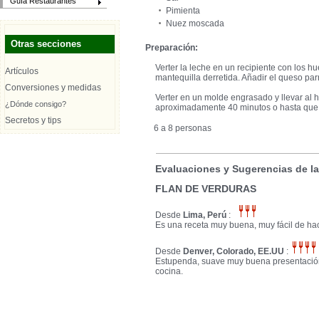
Guía Restaurantes
Pimienta
Nuez moscada
Otras secciones
Preparación:
Verter la leche en un recipiente con los hu
Artículos
mantequilla derretida. Añadir el queso pa
Conversiones y medidas
Verter en un molde engrasado y llevar al
¿Dónde consigo?
aproximadamente 40 minutos o hasta que
Secretos y tips
6 a 8 personas
Evaluaciones y Sugerencias de l
FLAN DE VERDURAS
Desde
Lima, Perú
:
Es una receta muy buena, muy fácil de hac
Desde
Denver, Colorado, EE.UU
:
Estupenda, suave muy buena presentación
cocina.