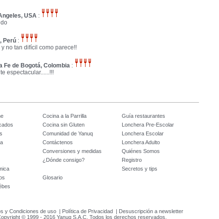
Angeles, USA
:
ndo
, Perú
:
 y no tan difícil como parece!!
a Fe de Bogotá, Colombia
:
 espectacular......!!!
me
Cocina a la Parrilla
Guía restaurantes
icados
Cocina sin Gluten
Lonchera Pre-Escolar
s
Comunidad de Yanuq
Lonchera Escolar
na
Contáctenos
Lonchera Adulto
Conversiones y medidas
Quiénes Somos
¿Dónde consigo?
Registro
mica
Secretos y tips
os
Glosario
ébes
s y Condiciones de uso
|
Política de Privacidad
|
Desuscripción a newsletter
opyright © 1999 - 2016 Yanuq S.A.C. Todos los derechos reservados.