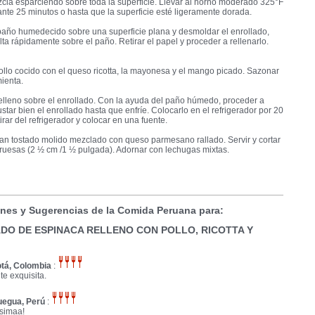
zcla esparciendo sobre toda la superficie. Llevar al horno moderado 325°F
nte 25 minutos o hasta que la superficie esté ligeramente dorada.
paño humedecido sobre una superficie plana y desmoldar el enrollado,
ta rápidamente sobre el paño. Retirar el papel y proceder a rellenarlo.
ollo cocido con el queso ricotta, la mayonesa y el mango picado. Sazonar
mienta.
relleno sobre el enrollado. Con la ayuda del paño húmedo, proceder a
justar bien el enrollado hasta que enfríe. Colocarlo en el refrigerador por 20
irar del refrigerador y colocar en una fuente.
an tostado molido mezclado con queso parmesano rallado. Servir y cortar
ruesas (2 ½ cm /1 ½ pulgada). Adornar con lechugas mixtas.
nes y Sugerencias de la Comida Peruana para:
DO DE ESPINACA RELLENO CON POLLO, RICOTTA Y
tá, Colombia
:
e exquisita.
egua, Perú
:
simaa!