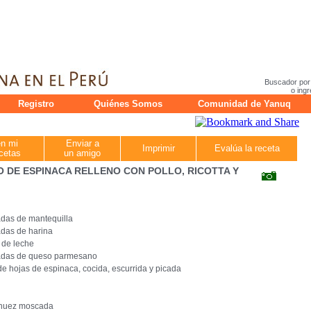
Buscador por
o ingr
Registro
Quiénes Somos
Comunidad de Yanuq
en mi
Enviar a
Imprimir
Evalúa la receta
cetas
un amigo
 DE ESPINACA RELLENO CON POLLO, RICOTTA Y
das de mantequilla
das de harina
 de leche
adas de queso parmesano
de hojas de espinaca, cocida, escurrida y picada
 nuez moscada