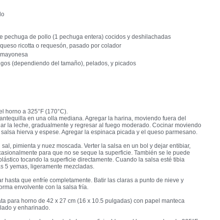
do
 de pechuga de pollo (1 pechuga entera) cocidos y deshilachadas
 queso ricotta o requesón, pasado por colador
e mayonesa
gos (dependiendo del tamaño), pelados, y picados
el horno a 325°F (170°C).
mantequilla en una olla mediana. Agregar la harina, moviendo fuera del
gar la leche, gradualmente y regresar al fuego moderado. Cocinar moviendo
 salsa hierva y espese. Agregar la espinaca picada y el queso parmesano.
sal, pimienta y nuez moscada. Verter la salsa en un bol y dejar entibiar,
asionalmente para que no se seque la superficie. También se le puede
 plástico tocando la superficie directamente. Cuando la salsa esté tibia
as 5 yemas, ligeramente mezcladas.
r hasta que enfríe completamente. Batir las claras a punto de nieve y
orma envolvente con la salsa fría.
ata para horno de 42 x 27 cm (16 x 10.5 pulgadas) con papel manteca
lado y enharinado.