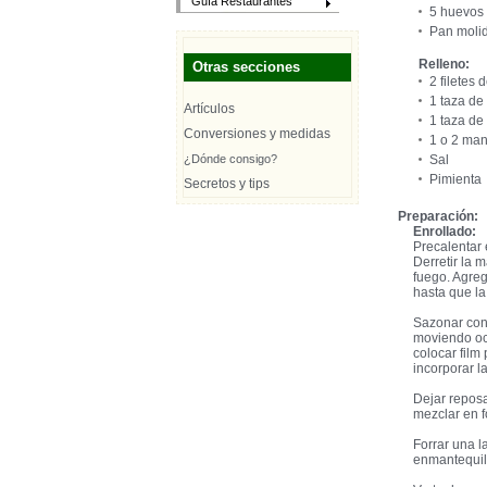
Guía Restaurantes
5 huevos
Pan moli
Relleno:
Otras secciones
2 filetes
1 taza de
Artículos
1 taza d
Conversiones y medidas
1 o 2 man
¿Dónde consigo?
Sal
Pimienta
Secretos y tips
Preparación:
Enrollado:
Precalentar 
Derretir la 
fuego. Agre
hasta que la
Sazonar con 
moviendo oc
colocar film
incorporar l
Dejar reposa
mezclar en f
Forrar una l
enmantequil