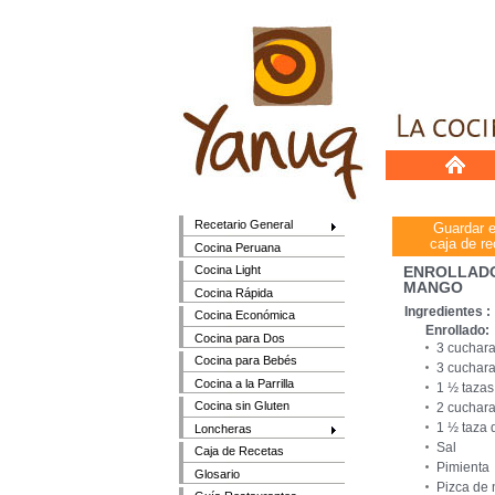
Recetario General
Guardar 
caja de re
Cocina Peruana
ENROLLADO
Cocina Light
MANGO
Cocina Rápida
Ingredientes :
Cocina Económica
Enrollado:
Cocina para Dos
3 cuchara
Cocina para Bebés
3 cuchara
Cocina a la Parrilla
1 ½ tazas
Cocina sin Gluten
2 cuchar
1 ½ taza 
Loncheras
Sal
Caja de Recetas
Pimienta
Glosario
Pizca de