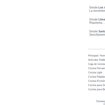
Desde
Los 
La recomie
Desde
Lima
Riquísima....
Desde
Sant
Sencillamente
Principal / Ho
Artículos Publ
Caja de receta
Cocina Perua
Cocina Light
Cocina Rápida
Cocina Econó
Cocina para D
Cocina para B
Término
C