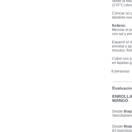
Verter la me
(170°C) dura
Colocar un 
dándole vuel
Relleno:
Mezclar el p
con sal y pi
Esparcir el 
enrollar y a
minutos. Ret
Cubrir con p
en tajadas g
8 personas
Evaluacio
ENROLLA
MANGO
Desde
Bogo
Sencillament
Desde
Moqu
Es buenísss