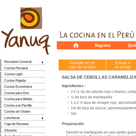
Registro
Qui
Recetario General
Guardar en mi
Enviar a
caja de recetas
un amigo
Cocina Peruana
Cocina Light
SALSA DE CEBOLLAS CARAMELIZ
Cocina Rápida
Ingredientes :
Cocina Económica
2 k (1 lb) de cebolla roja o blanca, cort
Cocina para Dos
½ de taza de mantequilla
Cocina para Bebés
1 a 1 ½ taza de vinagre rojo, aproxim
Cocina a la Parrilla
1/4 de taza de azúcar, aproximadamen
Cocina sin Gluten
Sal
Loncheras
Preparación:
Caja de Recetas
Glosario
Derretir la mantequilla en una sartén gran