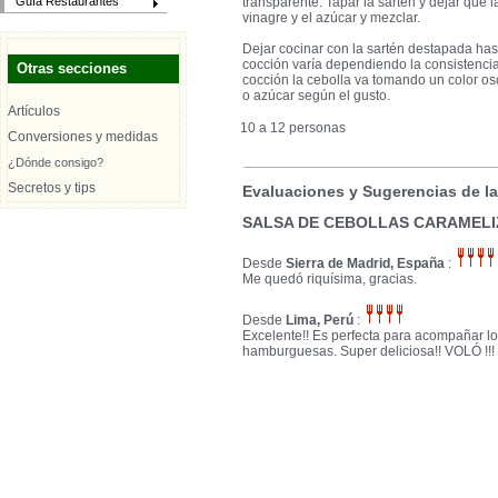
transparente. Tapar la sartén y dejar que 
Guía Restaurantes
vinagre y el azúcar y mezclar.
Dejar cocinar con la sartén destapada has
cocción varía dependiendo la consistencia 
Otras secciones
cocción la cebolla va tomando un color osc
o azúcar según el gusto.
Artículos
10 a 12 personas
Conversiones y medidas
¿Dónde consigo?
Secretos y tips
Evaluaciones y Sugerencias de l
SALSA DE CEBOLLAS CARAMEL
Desde
Sierra de Madrid, España
:
Me quedó riquísima, gracias.
Desde
Lima, Perú
:
Excelente!! Es perfecta para acompañar lo
hamburguesas. Super deliciosa!! VOLÓ !!!