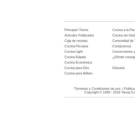
Principal / Home
Cocina a la Parr
Artículos Publicados
Cocina sin Glu
Caja de recetas
Comunidad de 
Cocina Peruana
Contáctenos
Cocina Light
Conversiones 
Cocina Rápida
¿Dónde consig
Cocina Económica
Cocina para Dos
Glosario
Cocina para Bébes
Términos y Condiciones de uso
|
Polític
Copyright © 1999 - 2016 Yanuq S.