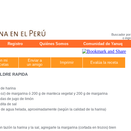
Buscador por
o ingr
Registro
Quiénes Somos
Comunidad de Yanuq
en mi
Enviar a
Imprimir
Evalúa la receta
cetas
un amigo
LDRE RAPIDA
 de harina
 oz) de margarina ó 200 g de manteca vegetal y 200 g de margarina
das de jugo de limón
dita de sal
 de agua helada, aproximadamente (según la calidad de la harina)
n tazón la harina y la sal, agregarle la margarina (cortada en trozos) bien