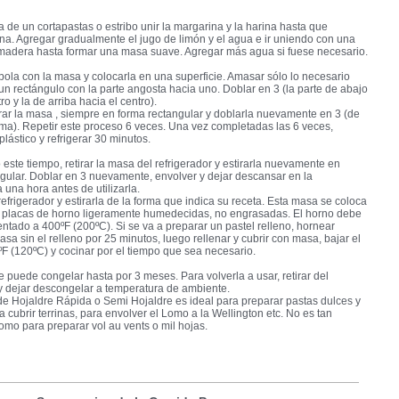
 de un cortapastas o estribo unir la margarina y la harina hasta que
a. Agregar gradualmente el jugo de limón y el agua e ir uniendo con una
madera hasta formar una masa suave. Agregar más agua si fuese necesario.
ola con la masa y colocarla en una superficie. Amasar sólo lo necesario
un rectángulo con la parte angosta hacia uno. Doblar en 3 (la parte de abajo
ro y la de arriba hacia el centro).
irar la masa , siempre en forma rectangular y doblarla nuevamente en 3 (de
ma). Repetir este proceso 6 veces. Una vez completadas las 6 veces,
plástico y refrigerar 30 minutos.
 este tiempo, retirar la masa del refrigerador y estirarla nuevamente en
gular. Doblar en 3 nuevamente, envolver y dejar descansar en la
a una hora antes de utilizarla.
refrigerador y estirarla de la forma que indica su receta. Esta masa se coloca
 placas de horno ligeramente humedecidas, no engrasadas. El horno debe
entado a 400ºF (200ºC). Si se va a preparar un pastel relleno, hornear
asa sin el relleno por 25 minutos, luego rellenar y cubrir con masa, bajar el
F (120ºC) y cocinar por el tiempo que sea necesario.
 puede congelar hasta por 3 meses. Para volverla a usar, retirar del
y dejar descongelar a temperatura de ambiente.
de Hojaldre Rápida o Semi Hojaldre es ideal para preparar pastas dulces y
a cubrir terrinas, para envolver el Lomo a la Wellington etc. No es tan
mo para preparar vol au vents o mil hojas.