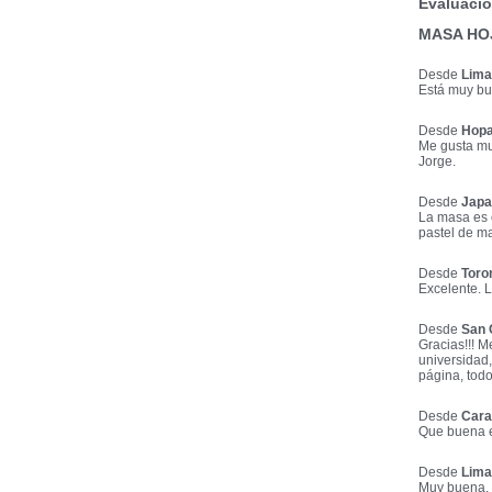
Evaluacio
MASA HO
Desde
Lima
Está muy bu
Desde
Hopa
Me gusta mu
Jorge.
Desde
Japa
La masa es 
pastel de m
Desde
Toro
Excelente. L
Desde
San 
Gracias!!! 
universidad,
página, todo
Desde
Cara
Que buena e
Desde
Lima
Muy buena. B