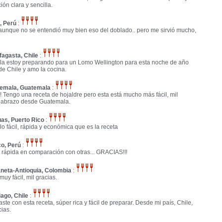
ión clara y sencilla.
, Perú
:
unque no se entendió muy bien eso del doblado.. pero me sirvió mucho,
fagasta, Chile
:
la estoy preparando para un Lomo Wellington para esta noche de año
e Chile y amo la cocina.
emala, Guatemala
:
 Tengo una receta de hojaldre pero esta está mucho más fácil, mil
n abrazo desde Guatemala.
as, Puerto Rico
:
o fácil, rápida y económica que es la receta
o, Perú
:
 rápida en comparación con otras... GRACIAS!!!
neta-Antioquia, Colombia
:
muy fácil, mil gracias.
ago, Chile
:
aste con esta receta, súper rica y fácil de preparar. Desde mi país, Chile,
ias.