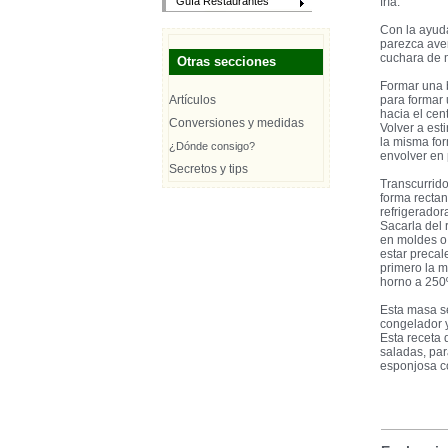
fría.
Guía Restaurantes
Con la ayuda
parezca aven
cuchara de 
Otras secciones
Formar una b
Artículos
para formar 
hacia el cent
Conversiones y medidas
Volver a est
la misma for
¿Dónde consigo?
envolver en 
Secretos y tips
Transcurrido
forma rectan
refrigerador
Sacarla del 
en moldes o
estar precal
primero la m
horno a 250º
Esta masa se
congelador 
Esta receta 
saladas, par
esponjosa co