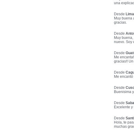
una explicac
Desde
Lima
Muy buena a
gracias.
Desde
Anto
Muy buena, 
nuevo. Soy d
Desde
Guat
Me encanta!!
gracias!! U
Desde
Cagu
Me encantó l
Desde
Cusc
Buenisima y
Desde
Saba
Excelente y 
Desde
Santi
Hola, te pas
muchas grac