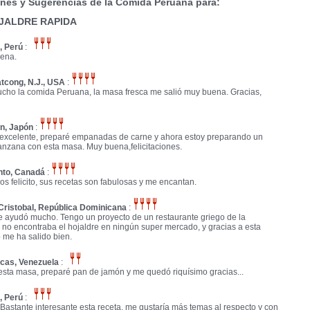
nes y Sugerencias de la Comida Peruana para:
JALDRE RAPIDA
, Perú
:
ena.
tcong, N.J., USA
:
cho la comida Peruana, la masa fresca me salió muy buena. Gracias,
n, Japón
:
excelente, preparé empanadas de carne y ahora estoy preparando un
anzana con esta masa. Muy buena,felicitaciones.
nto, Canadá
:
os felicito, sus recetas son fabulosas y me encantan.
Cristobal, República Dominicana
:
Me ayudó mucho. Tengo un proyecto de un restaurante griego de la
 no encontraba el hojaldre en ningún super mercado, y gracias a esta
 me ha salido bien.
cas, Venezuela
:
sta masa, preparé pan de jamón y me quedó riquísimo gracias...
, Perú
:
astante interesante esta receta, me gustaría más temas al respecto y con