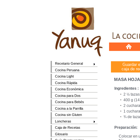
Recetario General
Guardar 
caja de re
Cocina Peruana
Cocina Light
MASA HOJA
Cocina Rápida
Ingredientes :
Cocina Económica
2 ½ tazas
Cocina para Dos
400 g (14
Cocina para Bebés
2 cuchara
Cocina a la Parrilla
1 cuchara
Cocina sin Gluten
¾ de taza
Loncheras
Preparación:
Caja de Recetas
Glosario
Colocar en u