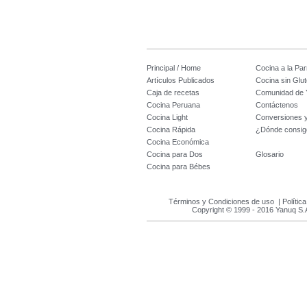
Principal / Home
Cocina a la Parr
Artículos Publicados
Cocina sin Glu
Caja de recetas
Comunidad de 
Cocina Peruana
Contáctenos
Cocina Light
Conversiones 
Cocina Rápida
¿Dónde consig
Cocina Económica
Cocina para Dos
Glosario
Cocina para Bébes
Términos y Condiciones de uso
|
Polític
Copyright © 1999 - 2016 Yanuq S.