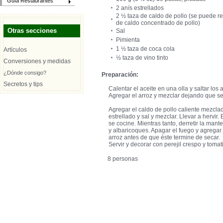
Guía Restaurantes
2 anís estrellados
2 ½ taza de caldo de pollo (se puede r
de caldo concentrado de pollo)
Otras secciones
Sal
Pimienta
1 ½ taza de coca cola
Artículos
½ taza de vino tinto
Conversiones y medidas
¿Dónde consigo?
Preparación:
Secretos y tips
Calentar el aceite en una olla y saltar los 
Agregar el arroz y mezclar dejando que se
Agregar el caldo de pollo caliente mezclad
estrellado y sal y mezclar. Llevar a hervir. 
se cocine. Mientras tanto, derretir la mante
y albaricoques. Apagar el fuego y agregar 
arroz antes de que éste termine de secar.
Servir y decorar con perejil crespo y tomati
8 personas