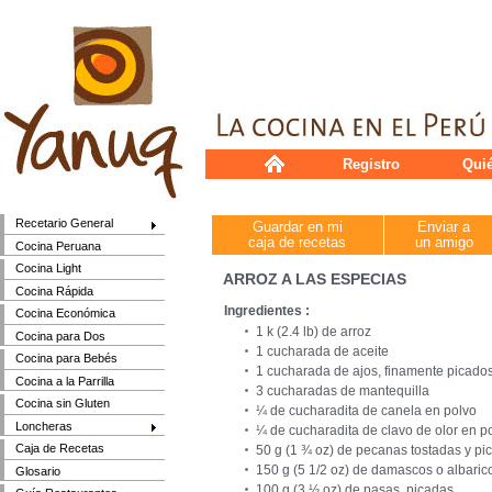
Registro
Qui
Recetario General
Guardar en mi
Enviar a
caja de recetas
un amigo
Cocina Peruana
Cocina Light
ARROZ A LAS ESPECIAS
Cocina Rápida
Ingredientes :
Cocina Económica
1 k (2.4 lb) de arroz
Cocina para Dos
1 cucharada de aceite
Cocina para Bebés
1 cucharada de ajos, finamente picado
Cocina a la Parrilla
3 cucharadas de mantequilla
Cocina sin Gluten
¼ de cucharadita de canela en polvo
Loncheras
¼ de cucharadita de clavo de olor en p
Caja de Recetas
50 g (1 ¾ oz) de pecanas tostadas y pi
150 g (5 1/2 oz) de damascos o albari
Glosario
100 g (3 ½ oz) de pasas, picadas