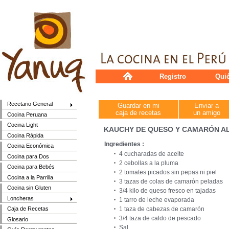
Registro
Qui
Recetario General
Guardar en mi
Enviar a
caja de recetas
un amigo
Cocina Peruana
Cocina Light
KAUCHY DE QUESO Y CAMARÓN A
Cocina Rápida
Ingredientes :
Cocina Económica
4 cucharadas de aceite
Cocina para Dos
2 cebollas a la pluma
Cocina para Bebés
2 tomates picados sin pepas ni piel
Cocina a la Parrilla
3 tazas de colas de camarón peladas
Cocina sin Gluten
3/4 kilo de queso fresco en tajadas
Loncheras
1 tarro de leche evaporada
1 taza de cabezas de camarón
Caja de Recetas
3/4 taza de caldo de pescado
Glosario
Sal