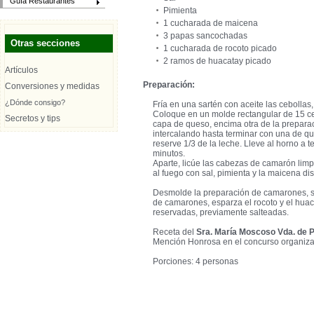
Guía Restaurantes
Pimienta
1 cucharada de maicena
3 papas sancochadas
Otras secciones
1 cucharada de rocoto picado
2 ramos de huacatay picado
Artículos
Preparación:
Conversiones y medidas
¿Dónde consigo?
Fría en una sartén con aceite las cebollas
Coloque en un molde rectangular de 15 ce
Secretos y tips
capa de queso, encima otra de la prepara
intercalando hasta terminar con una de que
reserve 1/3 de la leche. Lleve al horno a 
minutos.
Aparte, licúe las cabezas de camarón limp
al fuego con sal, pimienta y la maicena di
Desmolde la preparación de camarones, si
de camarones, esparza el rocoto y el huac
reservadas, previamente salteadas.
Receta del
Sra. María Moscoso Vda. de 
Mención Honrosa en el concurso organizad
Porciones: 4 personas