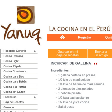
Registro
Qui
Recetario General
Guardar en mi
Enviar a
caja de recetas
un amigo
Cocina Peruana
Cocina Light
INCHICAPI DE GALLINA
Cocina Rápida
Ingredientes :
Cocina Económica
1 gallina cortada en presas
Cocina para Dos
1/2 kilo de maní pelado
Cocina para Bebés
1/4 kilo de harina de maíz cernida
Cocina a la Parrilla
2 dientes de ajos pelados
Cocina sin Gluten
1 cebolla picada
Loncheras
1/2 taza sachaculantro
1/2 kilo de yuca cocida
Caja de Recetas
Sal al gusto
Glosario