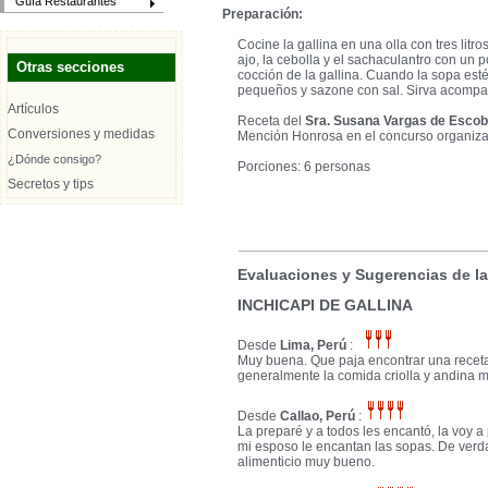
Guía Restaurantes
Preparación:
Cocine la gallina en una olla con tres litro
ajo, la cebolla y el sachaculantro con un p
Otras secciones
cocción de la gallina. Cuando la sopa esté
pequeños y sazone con sal. Sirva acompa
Artículos
Receta del
Sra. Susana Vargas de Escob
Conversiones y medidas
Mención Honrosa en el concurso organizad
¿Dónde consigo?
Porciones: 6 personas
Secretos y tips
Evaluaciones y Sugerencias de l
INCHICAPI DE GALLINA
Desde
Lima, Perú
:
Muy buena. Que paja encontrar una rece
generalmente la comida criolla y andina 
Desde
Callao, Perú
:
La preparé y a todos les encantó, la voy a
mi esposo le encantan las sopas. De verd
alimenticio muy bueno.