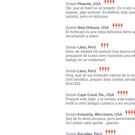
Desde
Phoenix, USA
:
Ojo, que el maní no es tostado. Es crudo 
espeso, algo lechoso. Es tedioso (hay que
pelarlo), pero es delicioso.
Desde
New Orleans, USA
:
El Inchicapi es una sopa deliciosa, tiene u
recomiendo a todos.
Desde
Lima, Perú
:
Hola, de verdad me pareció muy buena esta
prepararé de nuevo pero haciendo una i
trabajo en un restaurant.
Desde
Lima, Perú
:
Hola, que tal soy Esleyder natural de la s
chef selvático, preparo toda comida selvát
6541455.
Desde
Cape Coral, Fla., USA
:
Preparé este plato, y la verdad, está exqu
invité a unos amigos cubanos y les encan
Desde
Kenosha, Wisconsin, USA
:
Soy de la selva peruana, pero personalme
rico antojo salió genial... gracias.
Desde
Pucallpa, Perú
: