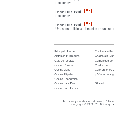
Excelente!!
Desde
Lima, Perú
:
Excelente!
Desde
Lima, Perú
:
Una sopa deliciosa, el maní le da un sabor
Principal / Home
Cocina a la Parr
Artículos Publicados
Cocina sin Glu
Caja de recetas
Comunidad de 
Cocina Peruana
Contáctenos
Cocina Light
Conversiones 
Cocina Rápida
¿Dónde consig
Cocina Económica
Cocina para Dos
Glosario
Cocina para Bébes
Términos y Condiciones de uso
|
Polític
Copyright © 1999 - 2016 Yanuq S.