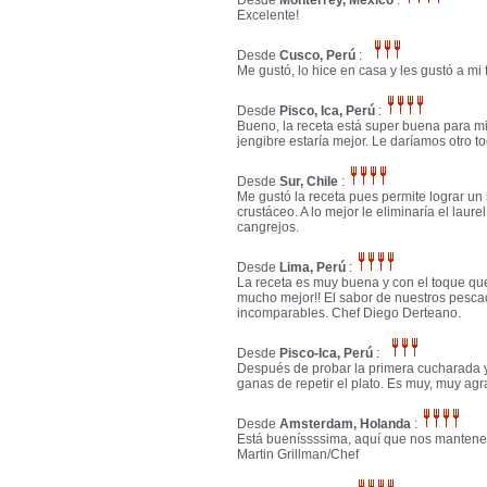
Desde
Monterrey, México
:
Excelente!
Desde
Cusco, Perú
:
Me gustó, lo hice en casa y les gustó a mi 
Desde
Pisco, Ica, Perú
:
Bueno, la receta está super buena para m
jengibre estaría mejor. Le daríamos otro to
Desde
Sur, Chile
:
Me gustó la receta pues permite lograr un 
crustáceo. A lo mejor le eliminaría el laure
cangrejos.
Desde
Lima, Perú
:
La receta es muy buena y con el toque qu
mucho mejor!! El sabor de nuestros pesca
incomparables. Chef Diego Derteano.
Desde
Pisco-Ica, Perú
:
Después de probar la primera cucharada y
ganas de repetir el plato. Es muy, muy ag
Desde
Amsterdam, Holanda
:
Está bueníssssima, aquí que nos mantenem
Martin Grillman/Chef