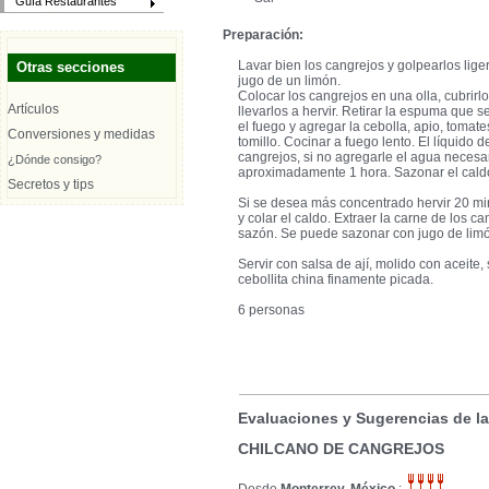
Guía Restaurantes
Preparación:
Lavar bien los cangrejos y golpearlos lige
Otras secciones
jugo de un limón.
Colocar los cangrejos en una olla, cubrirl
Artículos
llevarlos a hervir. Retirar la espuma que s
el fuego y agregar la cebolla, apio, tomate
Conversiones y medidas
tomillo. Cocinar a fuego lento. El líquido
cangrejos, si no agregarle el agua necesa
¿Dónde consigo?
aproximadamente 1 hora. Sazonar el caldo
Secretos y tips
Si se desea más concentrado hervir 20 minu
y colar el caldo. Extraer la carne de los ca
sazón. Se puede sazonar con jugo de lim
Servir con salsa de ají, molido con aceite, 
cebollita china finamente picada.
6 personas
Evaluaciones y Sugerencias de l
CHILCANO DE CANGREJOS