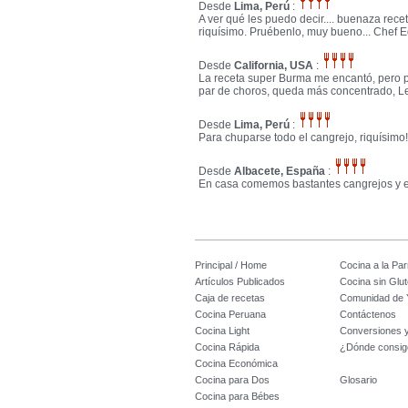
Desde
Lima, Perú
:
A ver qué les puedo decir.... buenaza rec
riquísimo. Pruébenlo, muy bueno... Chef 
Desde
California, USA
:
La receta super Burma me encantó, pero 
par de choros, queda más concentrado, Le
Desde
Lima, Perú
:
Para chuparse todo el cangrejo, riquísimo
Desde
Albacete, España
:
En casa comemos bastantes cangrejos y es
Principal / Home
Cocina a la Parr
Artículos Publicados
Cocina sin Glu
Caja de recetas
Comunidad de 
Cocina Peruana
Contáctenos
Cocina Light
Conversiones 
Cocina Rápida
¿Dónde consig
Cocina Económica
Cocina para Dos
Glosario
Cocina para Bébes