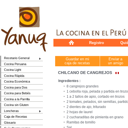
Registro
Qui
Recetario General
Guardar en mi
Enviar a
caja de recetas
un amigo
Cocina Peruana
Cocina Light
CHILCANO DE CANGREJOS
Cocina Rápida
Ingredientes :
Cocina Económica
8 cangrejos grandes
Cocina para Dos
1 cebolla roja, pelada y partida en troz
Cocina para Bebés
1 a 2 tallos de apio, cortado en trozos
Cocina a la Parrilla
2 tomates, pelados, sin semillas, partid
Cocina sin Gluten
2 dientes de ajo, triturado
Loncheras
2 hojas de laurel
Caja de Recetas
2 cucharaditas de pimienta en grano
Ramitas de tomillo
Glosario
Sal