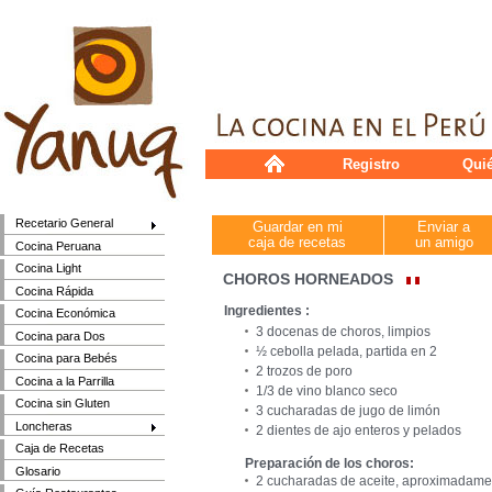
Registro
Qui
Recetario General
Guardar en mi
Enviar a
caja de recetas
un amigo
Cocina Peruana
Cocina Light
CHOROS HORNEADOS
Cocina Rápida
Ingredientes :
Cocina Económica
3 docenas de choros, limpios
Cocina para Dos
½ cebolla pelada, partida en 2
Cocina para Bebés
2 trozos de poro
Cocina a la Parrilla
1/3 de vino blanco seco
Cocina sin Gluten
3 cucharadas de jugo de limón
Loncheras
2 dientes de ajo enteros y pelados
Caja de Recetas
Preparación de los choros:
Glosario
2 cucharadas de aceite, aproximadame