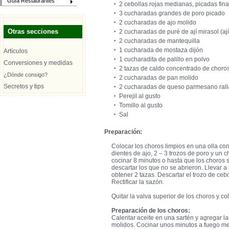
Guía Restaurantes
2 cebollas rojas medianas, picadas fi
3 cucharadas grandes de poro picado
2 cucharadas de ajo molido
Otras secciones
2 cucharadas de puré de ají mirasol (aj
2 cucharadas de mantequilla
1 cucharada de mostaza dijón
Artículos
1 cucharadita de palillo en polvo
Conversiones y medidas
2 tazas de caldo concentrado de choros 
¿Dónde consigo?
2 cucharadas de pan molido
Secretos y tips
2 cucharadas de queso parmesano ral
Perejil al gusto
Tomillo al gusto
Sal
Preparación:
Colocar los choros limpios en una olla con
dientes de ajo, 2 – 3 trozos de poro y un c
cocinar 8 minutos o hasta que los choros se
descartar los que no se abrieron. Llevar a
obtener 2 tazas. Descartar el trozo de cebol
Rectificar la sazón.
Quitar la valva superior de los choros y c
Preparación de los choros:
Calentar aceite en una sartén y agregar la
molidos. Cocinar unos minutos a fuego med