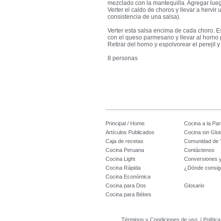
mezclado con la mantequilla. Agregar luego
Verter el caldo de choros y llevar a hervi
consistencia de una salsa).
Verter esta salsa encima de cada choro. 
con el queso parmesano y llevar al horno 
Retirar del horno y espolvorear el perejil y
8 personas
Principal / Home
Cocina a la Parr
Artículos Publicados
Cocina sin Glu
Caja de recetas
Comunidad de 
Cocina Peruana
Contáctenos
Cocina Light
Conversiones 
Cocina Rápida
¿Dónde consig
Cocina Económica
Cocina para Dos
Glosario
Cocina para Bébes
Términos y Condiciones de uso
|
Polític