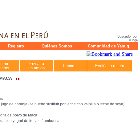
Buscador por
o ingr
Registro
Quiénes Somos
Comunidad de Yanuq
en mi
Enviar a
Imprimir
Evalúa la receta
cetas
un amigo
 MACA
as
 jugo de naranja (se puede sustituir por leche con vainilla o leche de soya)
dita de polvo de Maca
das de yogurt de fresa o frambuesa