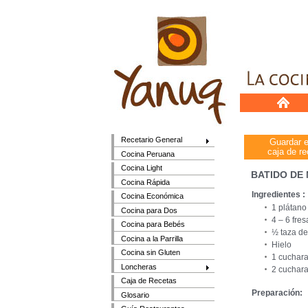
Recetario General
Guardar 
caja de re
Cocina Peruana
Cocina Light
BATIDO DE
Cocina Rápida
Ingredientes :
Cocina Económica
1 plátano
Cocina para Dos
4 – 6 fres
Cocina para Bebés
½ taza de
Cocina a la Parrilla
Hielo
Cocina sin Gluten
1 cuchara
Loncheras
2 cuchara
Caja de Recetas
Preparación:
Glosario