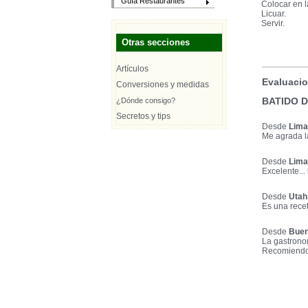
Guía Restaurantes
Colocar en l
Licuar.
Servir.
Otras secciones
Artículos
Evaluacio
Conversiones y medidas
BATIDO 
¿Dónde consigo?
Secretos y tips
Desde
Lima
Me agrada la
Desde
Lima
Excelente...
Desde
Utah
Es una recet
Desde
Buen
La gastronom
Recomiendo 