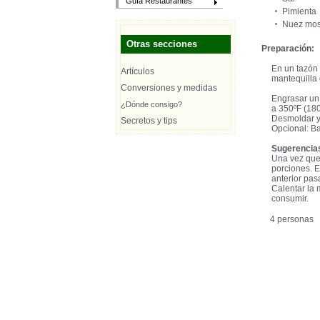
Guía Restaurantes
Pimienta
Nuez mo
Otras secciones
Preparación:
En un tazón 
Artículos
mantequilla 
Conversiones y medidas
Engrasar un 
¿Dónde consigo?
a 350ºF (180
Desmoldar y 
Secretos y tips
Opcional: B
Sugerencias
Una vez que 
porciones. E
anterior pasa
Calentar la
consumir.
4 personas