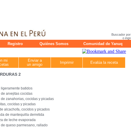
Buscador por
o ingr
Registro
Quiénes Somos
Comunidad de Yanuq
en mi
Enviar a
Imprimir
Evalúa la receta
cetas
un amigo
ERDURAS 2
 ligeramente batidos
 de arvejitas cocidas
 de zanahorias, cocidas y picadas
itas, cocidas y picadas
de alcachofa, cocidos y picados
da de mantequilla derretida
za de leche evaporada
 de queso parmesano, rallado