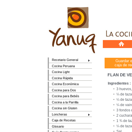
Recetario General
Guardar 
caja de re
Cocina Peruana
Cocina Light
FLAN DE V
Cocina Rápida
Ingredientes :
Cocina Económica
3 huevos,
Cocina para Dos
¼ de taza
Cocina para Bebés
¼ de taza
Cocina a la Parrilla
¼ de vain
Cocina sin Gluten
3 fondos 
Loncheras
2 cuchara
Caja de Recetas
1 ¾ de ta
¼ de taza
Glosario
Sal