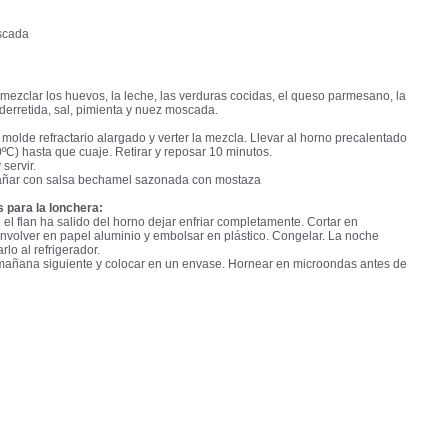
scada
mezclar los huevos, la leche, las verduras cocidas, el queso parmesano, la
derretida, sal, pimienta y nuez moscada.
molde refractario alargado y verter la mezcla. Llevar al horno precalentado
ºC) hasta que cuaje. Retirar y reposar 10 minutos.
servir.
añar con salsa bechamel sazonada con mostaza
 para la lonchera:
el flan ha salido del horno dejar enfriar completamente. Cortar en
nvolver en papel aluminio y embolsar en plástico. Congelar. La noche
rlo al refrigerador.
 mañana siguiente y colocar en un envase. Hornear en microondas antes de