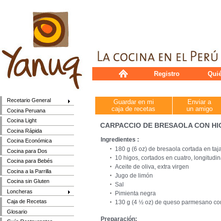
Registro
Qui
Recetario General
Guardar en mi
Enviar a
caja de recetas
un amigo
Cocina Peruana
Cocina Light
CARPACCIO DE BRESAOLA CON H
Cocina Rápida
Ingredientes :
Cocina Económica
180 g (6 oz) de bresaola cortada en t
Cocina para Dos
10 higos, cortados en cuatro, longitudi
Cocina para Bebés
Aceite de oliva, extra virgen
Cocina a la Parrilla
Jugo de limón
Cocina sin Gluten
Sal
Loncheras
Pimienta negra
Caja de Recetas
130 g (4 ½ oz) de queso parmesano co
Glosario
Preparación: