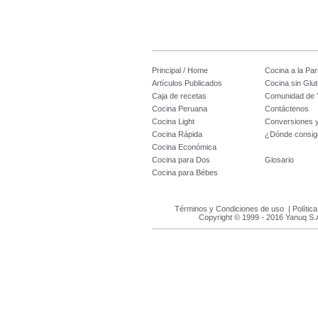
Principal / Home
Cocina a la Parr
Artículos Publicados
Cocina sin Glu
Caja de recetas
Comunidad de 
Cocina Peruana
Contáctenos
Cocina Light
Conversiones 
Cocina Rápida
¿Dónde consig
Cocina Económica
Cocina para Dos
Glosario
Cocina para Bébes
Términos y Condiciones de uso
|
Polític
Copyright © 1999 - 2016 Yanuq S.