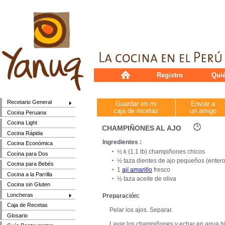
Registro
Qui
Recetario General
Guardar en mi
Enviar a
caja de recetas
un amigo
Cocina Peruana
Cocina Light
CHAMPIÑONES AL AJO
Cocina Rápida
Ingredientes :
Cocina Económica
½ k (1.1 lb) champiñones chicos
Cocina para Dos
½ taza dientes de ajo pequeños (entero
Cocina para Bebés
1
ají amarillo
fresco
Cocina a la Parrilla
½ taza aceite de oliva
Cocina sin Gluten
Loncheras
Preparación:
Caja de Recetas
Pelar los ajos. Separar.
Glosario
Lavar los champiñones y echar en agua hi