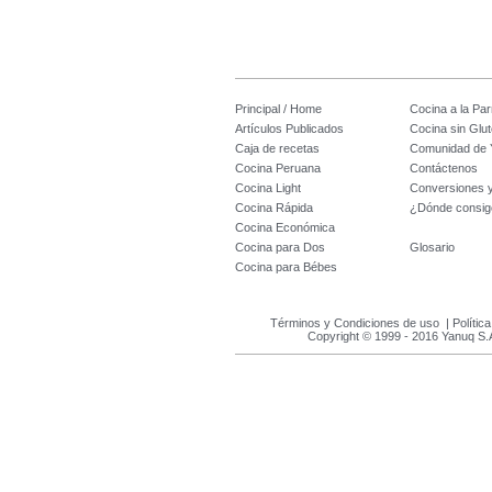
Principal / Home
Cocina a la Parr
Artículos Publicados
Cocina sin Glu
Caja de recetas
Comunidad de 
Cocina Peruana
Contáctenos
Cocina Light
Conversiones 
Cocina Rápida
¿Dónde consig
Cocina Económica
Cocina para Dos
Glosario
Cocina para Bébes
Términos y Condiciones de uso
|
Polític
Copyright © 1999 - 2016 Yanuq S.