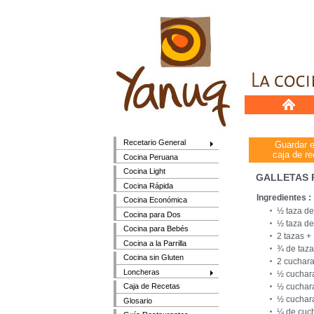
Recetario General
Guardar 
caja de re
Cocina Peruana
Cocina Light
GALLETAS 
Cocina Rápida
Ingredientes :
Cocina Económica
½ taza d
Cocina para Dos
½ taza de
Cocina para Bebés
2 tazas +
Cocina a la Parrilla
¾ de taza
Cocina sin Gluten
2 cuchara
Loncheras
½ cuchara
½ cuchara
Caja de Recetas
½ cuchara
Glosario
¼ de cuch