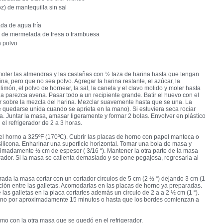
oz) de mantequilla sin sal
da de agua fría
 de mermelada de fresa o frambuesa
 polvo
oler las almendras y las castañas con ½ taza de harina hasta que tengan
fina, pero que no sea polvo. Agregar la harina restante, el azúcar, la
 limón, el polvo de hornear, la sal, la canela y el clavo molido y moler hasta
a parezca avena. Pasar todo a un recipiente grande. Batir el huevo con el
r sobre la mezcla del harina. Mezclar suavemente hasta que se una. La
quedarse unida cuando se aprieta en la mano). Si estuviera seca rociar
a. Juntar la masa, amasar ligeramente y formar 2 bolas. Envolver en plástico
 el refrigerador de 2 a 3 horas.
el horno a 325ºF (170ºC). Cubrir las placas de horno con papel manteca o
ilicona. Enharinar una superficie horizontal. Tomar una bola de masa y
ximadamente ½ cm de espesor ( 3/16 “). Mantener la otra parte de la masa
erador. Si la masa se calienta demasiado y se pone pegajosa, regresarla al
rada la masa cortar con un cortador círculos de 5 cm (2 ½ “) dejando 3 cm (1
ción entre las galletas. Acomodarlas en las placas de horno ya preparadas.
e las galletas en la placa cortarles además un círculo de 2 a a 2 ½ cm (1 “).
orno por aproximadamente 15 minutos o hasta que los bordes comienzan a
mo con la otra masa que se quedó en el refrigerador.