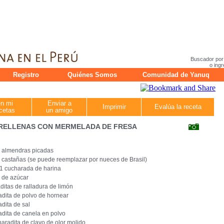
Buscador por
o ingr
Registro
Quiénes Somos
Comunidad de Yanuq
en mi
Enviar a
Imprimir
Evalúa la receta
cetas
un amigo
RELLENAS CON MERMELADA DE FRESA
e almendras picadas
 castañas (se puede reemplazar por nueces de Brasil)
 1 cucharada de harina
 de azúcar
ditas de ralladura de limón
dita de polvo de hornear
dita de sal
dita de canela en polvo
aradita de clavo de olor molido