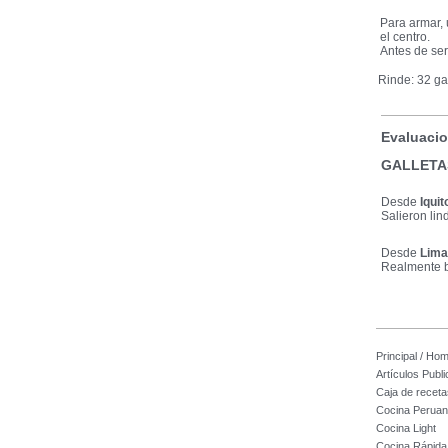
Para armar, 
el centro.
Antes de ser
Rinde: 32 gal
Evaluacio
GALLETA
Desde
Iquit
Salieron lin
Desde
Lima
Realmente 
Principal / Ho
Artículos Publ
Caja de receta
Cocina Perua
Cocina Light
Cocina Rápida