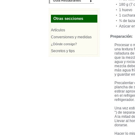
Guía Restaurantes
180 g (7 
1 huevo
1 cuchara
Otras secciones
¾ de taza
Azúcar en
Artículos
Preparación:
Conversiones y medidas
¿Dónde consigo?
Procesar o m
una textura 
Secretos y tips
ralladura de
que la mezcl
agua y rocia
mezcla debe 
más agua frí
y guardar en
Precalentar 
plancha de s
estirar apro
en el refrig
refrigerador.
Una vez esti
“) de separa
A la mitad d
Llevar al h
dorarse.
Hacer lo mis