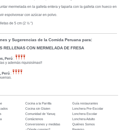
untar mermelada en la galleta entera y taparla con la galleta con hueco en
vir espolvorear con azúcar en polvo.
letas de 5 cm (2 ½ “)
nes y Sugerencias de la Comida Peruana para:
S RELLENAS CON MERMELADA DE FRESA
os, Perú
:
das y además riquisisímas!!
, Perú
:
buenas.
me
Cocina a la Parrilla
Guía restaurantes
icados
Cocina sin Gluten
Lonchera Pre-Escolar
s
Comunidad de Yanuq
Lonchera Escolar
na
Contáctenos
Lonchera Adulto
Conversiones y medidas
Quiénes Somos
¿Dónde consigo?
Registro