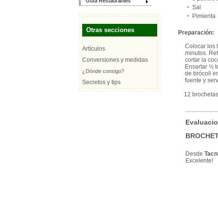
Guía Restaurantes
Sal
Pimienta
Otras secciones
Preparación:
Colocar los 
Artículos
minutos. Reti
Conversiones y medidas
cortar la coc
Ensartar ½ t
¿Dónde consigo?
de brócoli e
fuente y ser
Secretos y tips
12 brocheta
Evaluacio
BROCHET
Desde
Tacn
Excelente!