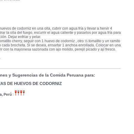
huevos de codorniz en una olla, cubrir con agua fría y llevar a hervir 4
rar la olla del fuego, escurrir el agua caliente y pasarlos por agua fría para
ción. Dejar enfriar y pelar.
omatito cherry, seguir con 1 huevo de codorniz , otro ½ tomatito y un ramito
n cada brocheta. Si se desea, ensartar 1 anchoa enrollada. Colocar en una
vir con la mayonesa sazonada con ajo molido, perejil picado y ají fresco.
s
nes y Sugerencias de la Comida Peruana para:
AS DE HUEVOS DE CODORNIZ
a, Perú
: