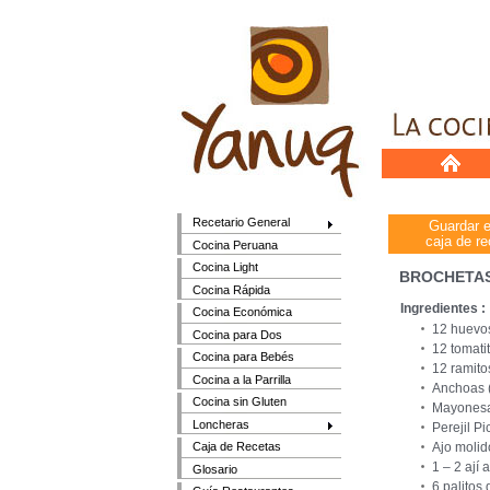
Recetario General
Guardar 
caja de re
Cocina Peruana
Cocina Light
BROCHETAS
Cocina Rápida
Ingredientes :
Cocina Económica
12 huevos
Cocina para Dos
12 tomati
Cocina para Bebés
12 ramito
Cocina a la Parrilla
Anchoas (
Cocina sin Gluten
Mayonesa,
Loncheras
Perejil P
Ajo molid
Caja de Recetas
1 – 2 ají 
Glosario
6 palitos