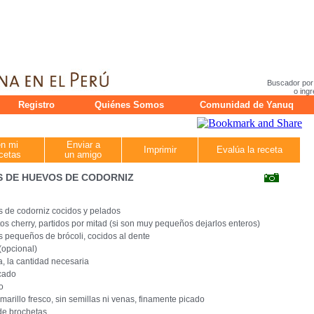
Buscador por
o ingr
Registro
Quiénes Somos
Comunidad de Yanuq
en mi
Enviar a
Imprimir
Evalúa la receta
cetas
un amigo
 DE HUEVOS DE CODORNIZ
 de codorniz cocidos y pelados
tos cherry, partidos por mitad (si son muy pequeños dejarlos enteros)
s pequeños de brócoli, cocidos al dente
opcional)
 la cantidad necesaria
icado
o
amarillo fresco, sin semillas ni venas, finamente picado
 de brochetas