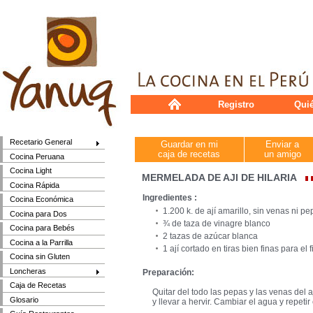
Registro
Qui
Recetario General
Guardar en mi
Enviar a
caja de recetas
un amigo
Cocina Peruana
Cocina Light
MERMELADA DE AJI DE HILARIA
Cocina Rápida
Ingredientes :
Cocina Económica
1.200 k. de ají amarillo, sin venas ni p
Cocina para Dos
¾ de taza de vinagre blanco
Cocina para Bebés
2 tazas de azúcar blanca
Cocina a la Parrilla
1 ají cortado en tiras bien finas para el f
Cocina sin Gluten
Loncheras
Preparación:
Caja de Recetas
Quitar del todo las pepas y las venas del a
Glosario
y llevar a hervir. Cambiar el agua y repetir 