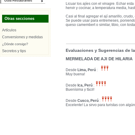
Guía Restaurantes
Licuar los ajíes con el vinagre. Echar esta
hervir y cocinar, a temperatura media, h
Casi al final agregar el ají amarillo, crudo,
Otras secciones
Se puede usar para entremeses, poniend
queso camembert o similar, tibio, con tosta
Artículos
Conversiones y medidas
¿Dónde consigo?
Evaluaciones y Sugerencias de l
Secretos y tips
MERMELADA DE AJI DE HILARIA
Desde
Lima, Perú
:
Muy buena!
Desde
Ica, Perú
:
Buenísima y fácil!
Desde
Cusco, Perú
:
Excelente! La sirvo para turistas con algú