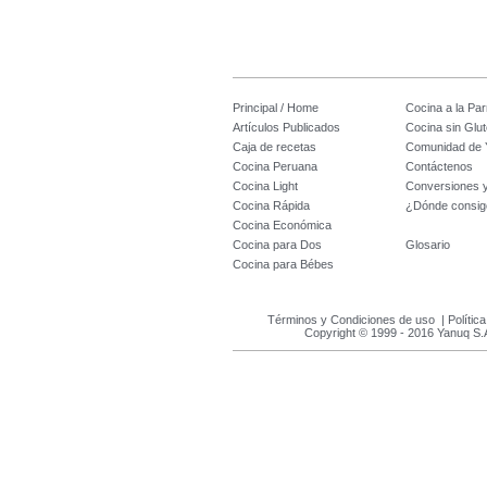
Principal / Home
Cocina a la Parr
Artículos Publicados
Cocina sin Glu
Caja de recetas
Comunidad de 
Cocina Peruana
Contáctenos
Cocina Light
Conversiones 
Cocina Rápida
¿Dónde consig
Cocina Económica
Cocina para Dos
Glosario
Cocina para Bébes
Términos y Condiciones de uso
|
Polític
Copyright © 1999 - 2016 Yanuq S.