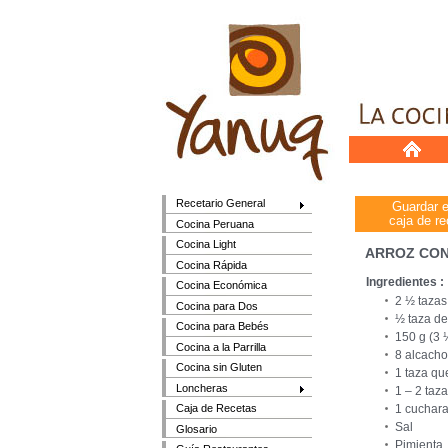
Recetario General
Guardar 
caja de re
Cocina Peruana
Cocina Light
ARROZ CO
Cocina Rápida
Ingredientes :
Cocina Económica
2 ½ tazas
Cocina para Dos
½ taza de
Cocina para Bebés
150 g (3 
Cocina a la Parrilla
8 alcacho
Cocina sin Gluten
1 taza q
Loncheras
1 – 2 taz
1 cuchara
Caja de Recetas
Sal
Glosario
Pimienta