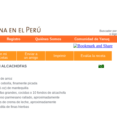
Buscador por
o ingr
Registro
Quiénes Somos
Comunidad de Yanuq
en mi
Enviar a
Imprimir
Evalúa la receta
cetas
un amigo
N ALCACHOFAS
 de arroz
 cebolla, finamente picada
½ oz) de mantequilla
fas grandes, cocidas o 10 fondos de alcachofa
ueso parmesano rallado, aproximadamente
as de crema de leche, aproximadamente
dita de finas hierbas