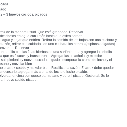
scada
icado
 2 – 3 huevos cocidos, picados
rroz de la manera usual. Que esté graneado. Reservar.
alcachofas en agua con limón hasta que estén tiernas.
el agua y dejar que enfríen. Retirar la comida de las hojas con una cuchara y
 corazón, retirar con cuidado con una cuchara las hebras (espinas delgadas)
corazones. Reservar.
mantequilla con las finas hierbas en una sartén honda y agregar la cebolla.
a que esté suave y transparente. Agregar las alcachofas y mezclar.
sal, pimienta y nuez moscada al gusto. Incorporar la crema de leche y el
sano y mezclar bien.
o el arroz cocido y mezclar bien. Rectificar la sazón. El arroz debe quedar
s necesario, agregar más crema de leche o leche o caldo.
olvorear encima con queso parmesano y perejil picado. Opcional: Se le
ar huevo cocido picado.