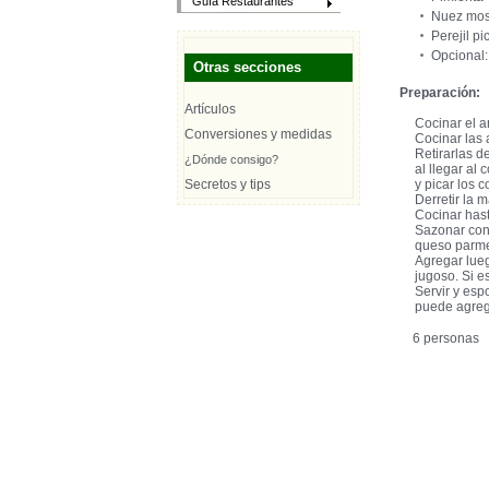
Guía Restaurantes
Nuez mo
Perejil p
Opcional:
Otras secciones
Preparación:
Artículos
Cocinar el a
Conversiones y medidas
Cocinar las 
Retirarlas d
¿Dónde consigo?
al llegar al
Secretos y tips
y picar los 
Derretir la 
Cocinar hast
Sazonar con 
queso parme
Agregar lueg
jugoso. Si e
Servir y esp
puede agreg
6 personas