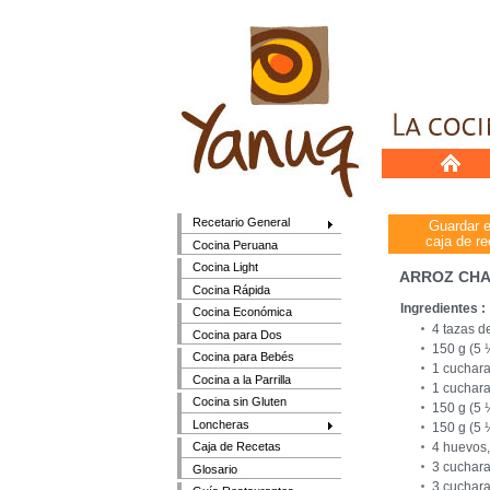
Recetario General
Guardar 
caja de re
Cocina Peruana
Cocina Light
ARROZ CHA
Cocina Rápida
Ingredientes :
Cocina Económica
4 tazas d
Cocina para Dos
150 g (5 
Cocina para Bebés
1 cuchara
Cocina a la Parrilla
1 cuchara
Cocina sin Gluten
150 g (5 
Loncheras
150 g (5 
4 huevos,
Caja de Recetas
3 cuchara
Glosario
3 cuchara