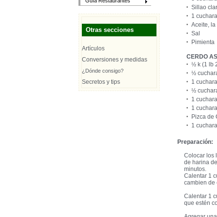
Guía Restaurantes
Sillao cla
1 cuchara
Aceite, l
Otras secciones
Sal
Pimienta
Artículos
CERDO A
Conversiones y medidas
½ k (1 lb
¿Dónde consigo?
½ cuchara
Secretos y tips
1 cucharad
½ cuchara
1 cuchara
1 cuchara
Pizca de 
1 cuchar
Preparación:
Colocar los 
de harina de
minutos.
Calentar 1 c
cambien de c
Calentar 1 c
que estén co
Agregar una 