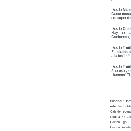
Desde
Miam
Cómo puede h
ser super de
Desde
Chic
Hay que acl
Cantonesa, f
Desde
Truji
El colorido 
a la fusión!!
Desde
Truji
Sabroso y d
Hummm! El fr
Principal / Ho
Artículos Publ
Caja de receta
Cocina Perua
Cocina Light
Cocina Rápida