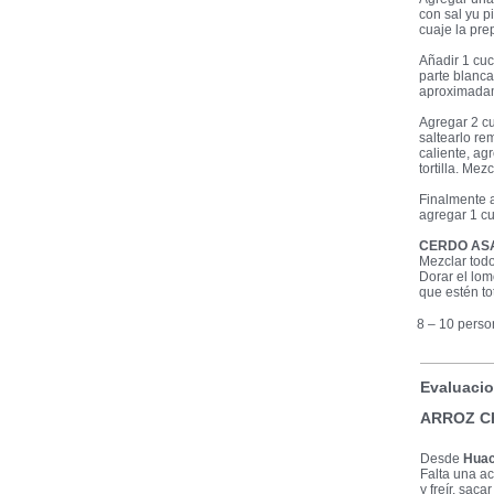
con sal yu p
cuaje la prep
Añadir 1 cuc
parte blanca
aproximadame
Agregar 2 cu
saltearlo re
caliente, agr
tortilla. Mez
Finalmente a
agregar 1 cu
CERDO AS
Mezclar todo
Dorar el lom
que estén to
8 – 10 pers
Evaluacio
ARROZ C
Desde
Huac
Falta una ac
y freír, saca