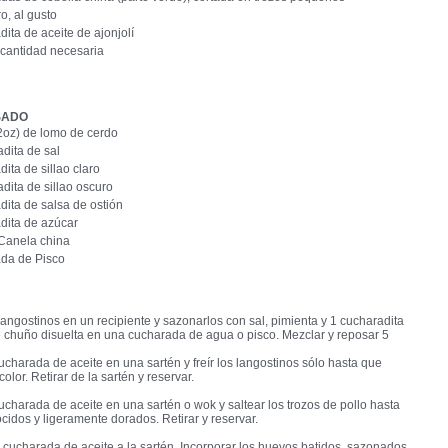
ro, al gusto
dita de aceite de ajonjolí
a cantidad necesaria
SADO
 2oz) de lomo de cerdo
dita de sal
ita de sillao claro
dita de sillao oscuro
dita de salsa de ostión
dita de azúcar
Canela china
ada de Pisco
langostinos en un recipiente y sazonarlos con sal, pimienta y 1 cucharadita
 chuño disuelta en una cucharada de agua o pisco. Mezclar y reposar 5
ucharada de aceite en una sartén y freír los langostinos sólo hasta que
olor. Retirar de la sartén y reservar.
ucharada de aceite en una sartén o wok y saltear los trozos de pollo hasta
cidos y ligeramente dorados. Retirar y reservar.
cucharada de aceite a la sartén. Incorporar los huevos batidos, sazonados