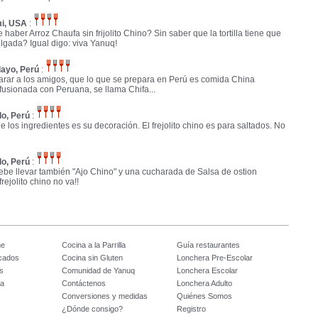
i, USA
:
aber Arroz Chaufa sin frijolito Chino? Sin saber que la tortilla tiene que
lgada? Igual digo: viva Yanuq!
layo, Perú
:
arar a los amigos, que lo que se prepara en Perú es comida China
usionada con Peruana, se llama Chifa...
llo, Perú
:
de los ingredientes es su decoración. El frejolito chino es para saltados. No
llo, Perú
:
ebe llevar también "Ajo Chino" y una cucharada de Salsa de ostion
ejolito chino no va!!
me
Cocina a la Parrilla
Guía restaurantes
icados
Cocina sin Gluten
Lonchera Pre-Escolar
s
Comunidad de Yanuq
Lonchera Escolar
na
Contáctenos
Lonchera Adulto
Conversiones y medidas
Quiénes Somos
¿Dónde consigo?
Registro