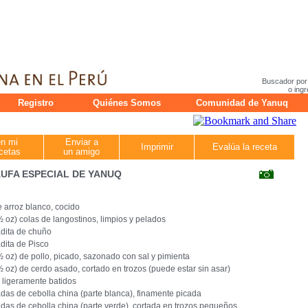
Buscador por
o ingr
Registro
Quiénes Somos
Comunidad de Yanuq
en mi
Enviar a
Imprimir
Evalúa la receta
cetas
un amigo
UFA ESPECIAL DE YANUQ
e arroz blanco, cocido
½ oz) colas de langostinos, limpios y pelados
dita de chuño
dita de Pisco
½ oz) de pollo, picado, sazonado con sal y pimienta
½ oz) de cerdo asado, cortado en trozos (puede estar sin asar)
 ligeramente batidos
das de cebolla china (parte blanca), finamente picada
das de cebolla china (parte verde), cortada en trozos pequeños