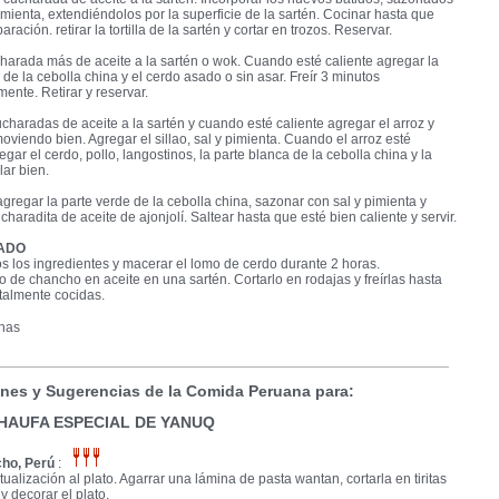
imienta, extendiéndolos por la superficie de la sartén. Cocinar hasta que
aración. retirar la tortilla de la sartén y cortar en trozos. Reservar.
harada más de aceite a la sartén o wok. Cuando esté caliente agregar la
 de la cebolla china y el cerdo asado o sin asar. Freír 3 minutos
nte. Retirar y reservar.
charadas de aceite a la sartén y cuando esté caliente agregar el arroz y
moviendo bien. Agregar el sillao, sal y pimienta. Cuando el arroz esté
egar el cerdo, pollo, langostinos, la parte blanca de la cebolla china y la
clar bien.
gregar la parte verde de la cebolla china, sazonar con sal y pimienta y
charadita de aceite de ajonjolí. Saltear hasta que esté bien caliente y servir.
ADO
s los ingredientes y macerar el lomo de cerdo durante 2 horas.
o de chancho en aceite en una sartén. Cortarlo en rodajas y freírlas hasta
talmente cocidas.
onas
nes y Sugerencias de la Comida Peruana para:
HAUFA ESPECIAL DE YANUQ
ho, Perú
:
tualización al plato. Agarrar una lámina de pasta wantan, cortarla en tiritas
r y decorar el plato.