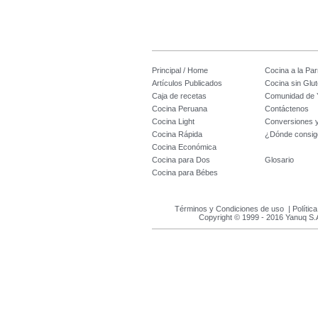
Principal / Home
Cocina a la Parr
Artículos Publicados
Cocina sin Glu
Caja de recetas
Comunidad de 
Cocina Peruana
Contáctenos
Cocina Light
Conversiones 
Cocina Rápida
¿Dónde consig
Cocina Económica
Cocina para Dos
Glosario
Cocina para Bébes
Términos y Condiciones de uso
|
Polític
Copyright © 1999 - 2016 Yanuq S.