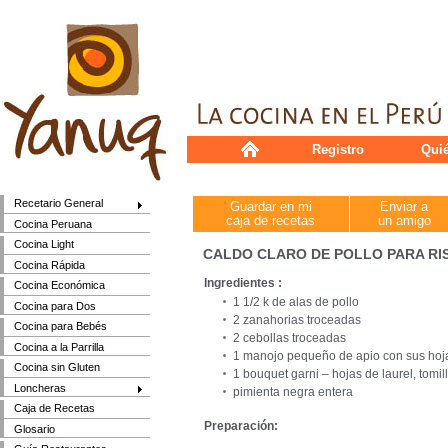
Registro
Qui
Recetario General
Guardar en mi
Enviar a
caja de recetas
un amigo
Cocina Peruana
Cocina Light
CALDO CLARO DE POLLO PARA RI
Cocina Rápida
Ingredientes :
Cocina Económica
1 1/2 k de alas de pollo
Cocina para Dos
2 zanahorias troceadas
Cocina para Bebés
2 cebollas troceadas
Cocina a la Parrilla
1 manojo pequeño de apio con sus hoja
Cocina sin Gluten
1 bouquet garni – hojas de laurel, tomil
Loncheras
pimienta negra entera
Caja de Recetas
Preparación:
Glosario