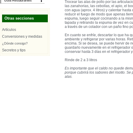
Guía Restaurantes
Trocear las alas de pollo por las articula
las zanahorias, las cebollas, el apio, el b
con agua (aprox. 4 litros) y calentar hasta
reducir el fuego de modo que apenas tiemble
Otras secciones
espuma, luego seguir cocinando a la mism
tapada y retirando la espuma de vez en cua
a través de un colador con un paño fino p
Artículos
En cuanto se enfríe, descartar lo que ha q
Conversiones y medidas
ambiente y refrigerar por varias horas. Ret
encima. Si se desea, se puede hervir de n
¿Dónde consigo?
guardarlo nuevamente en el refrigerador 
Secretos y tips
conservar hasta 3 días en el refrigerador 
Rinde de 2 a 3 litros
Es importante que el caldo no quede dem
porque cubrirá los sabores del risotto. Se
alas.