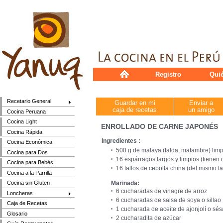
Registro
Qui
Recetario General
Guardar en mi
Enviar a
caja de recetas
un amigo
Cocina Peruana
Cocina Light
ENROLLADO DE CARNE JAPONÉS
Cocina Rápida
Ingredientes :
Cocina Económica
500 g de malaya (falda, matambre) limp
Cocina para Dos
16 espárragos largos y limpios (tienen 
Cocina para Bebés
16 tallos de cebolla china (del mismo 
Cocina a la Parrilla
Marinada:
Cocina sin Gluten
6 cucharadas de vinagre de arroz
Loncheras
6 cucharadas de salsa de soya o sillao
Caja de Recetas
1 cucharada de aceite de ajonjolí o sé
Glosario
2 cucharadita de azúcar