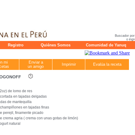
Buscador por
o ingr
Registro
Quiénes Somos
Comunidad de Yanuq
en mi
Enviar a
Imprimir
Evalúa la receta
cetas
un amigo
TROGONOFF
b 2oz) de lomo de res
 cortada en tajadas delgadas
das de mantequilla
 champiñones en tajadas finas
de perejil, finamente picado
de crema agria ( crema con unas gotas de limón)
ogurt natural