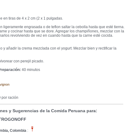
ne en tiras de 4 x 2 cm (2 x 1 pulgadas.
n ligeramente engrasada o de teflon saltar la cebolla hasta que esté tierna.
arne y cocinar hasta que se dore. Agregar los champiñones, mezclar con la
narlos revolviendo de vez en cuando hasta que la carne esté cocida.
go y añadir la crema mezclada con el yogurt. Mezclar bien y rectificar la
olvorear con perejil picado.
reparación:
40 minutos
vignon
 por ración
nes y Sugerencias de la Comida Peruana para:
STROGONOFF
mbia, Colombia
: