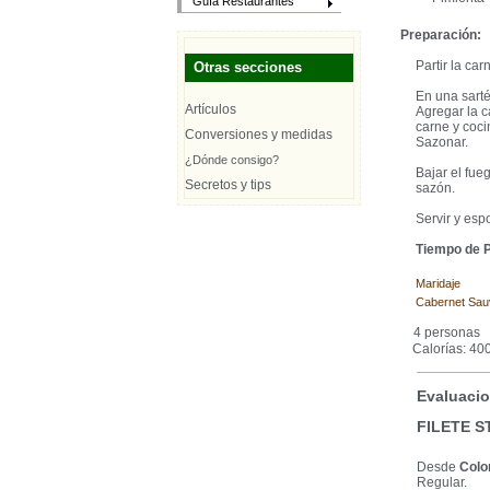
Guía Restaurantes
Preparación:
Partir la car
Otras secciones
En una sarté
Artículos
Agregar la c
carne y coci
Conversiones y medidas
Sazonar.
¿Dónde consigo?
Bajar el fue
Secretos y tips
sazón.
Servir y esp
Tiempo de P
Maridaje
Cabernet Sau
4 personas
Calorías: 400
Evaluacio
FILETE 
Desde
Colo
Regular.