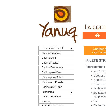
Recetario General
Guardar 
caja de re
Cocina Peruana
Cocina Light
FILETE S
Cocina Rápida
Ingredientes :
Cocina Económica
½ k ( 1 l
Cocina para Dos
1 cebolla
Cocina para Bebés
2 cuchara
Cocina a la Parrilla
1 taza de
Cocina sin Gluten
1/4 taza 
Loncheras
2/3 taza 
Caja de Recetas
2/3 taza y
Sal
Glosario
Pimienta