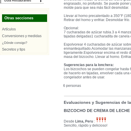
Guía Restaurantes
engrasado, no profundo. Se puede poner 
molde para que sea más fácil desmoldar.
Llevar al horno precalentado a 350°F (1
Otras secciones
Retirar del horno y enfriar. Desmoldar frío.
Opcional:
Artículos
7 cucharadas de azúcar rubia.3 a 4 manza
Conversiones y medidas
tajadas delgadas1 cucharadita de canela 
¿Dónde consigo?
Espolvorear 4 cucharadas de azúcar sobre
enmantequillado.Acomodar las manzanas 
Secretos y tips
ligeramente.Espolvorear encima el resto d
masa del bizcocho. Llevar al horno. Enfriar
Sugerencias para la lonchera:
Los bizcochos se pueden congelar hasta 6
de hacerlo en tajadas, envolver cada una 
congelador antes de usar.
6 personas
Evaluaciones y Sugerencias de l
BIZCOCHO DE CREMA DE LECHE
Desde
Lima, Peru
:
Sencillo, rápido y delicioso!