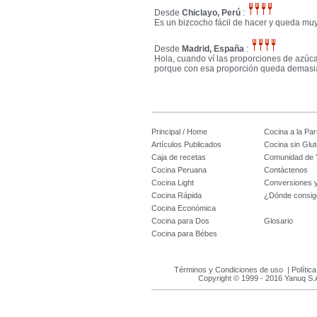
Desde
Chiclayo, Perú
:
Es un bizcocho fácil de hacer y queda mu
Desde
Madrid, España
:
Hola, cuando ví las proporciones de azúca
porque con esa proporción queda demasi
Principal / Home
Cocina a la Parr
Artículos Publicados
Cocina sin Glu
Caja de recetas
Comunidad de 
Cocina Peruana
Contáctenos
Cocina Light
Conversiones 
Cocina Rápida
¿Dónde consig
Cocina Económica
Cocina para Dos
Glosario
Cocina para Bébes
Términos y Condiciones de uso
|
Polític
Copyright © 1999 - 2016 Yanuq S.