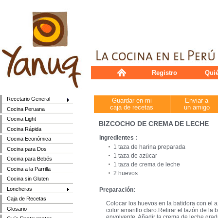
Registro
Qui
Recetario General
Guardar en mi
Enviar a
caja de recetas
un amigo
Cocina Peruana
Cocina Light
BIZCOCHO DE CREMA DE LECHE
Cocina Rápida
Ingredientes :
Cocina Económica
1 taza de harina preparada
Cocina para Dos
1 taza de azúcar
Cocina para Bebés
1 taza de crema de leche
Cocina a la Parrilla
2 huevos
Cocina sin Gluten
Loncheras
Preparación:
Caja de Recetas
Colocar los huevos en la batidora con el a
Glosario
color amarillo claro.Retirar el tazón de la
envolvente. Añadir la crema de leche gra