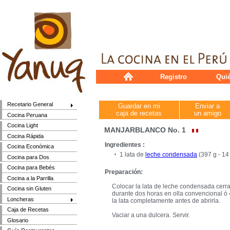
Registro
Qui
Recetario General
Guardar en mi
Enviar a
caja de recetas
un amigo
Cocina Peruana
Cocina Light
MANJARBLANCO No. 1
Cocina Rápida
Ingredientes :
Cocina Económica
1 lata de
leche condensada
(397 g - 14
Cocina para Dos
Cocina para Bebés
Preparación:
Cocina a la Parrilla
Colocar la lata de leche condensada cerra
Cocina sin Gluten
durante dos horas en olla convencional ó 4
Loncheras
la lata completamente antes de abrirla.
Caja de Recetas
Vaciar a una dulcera. Servir.
Glosario