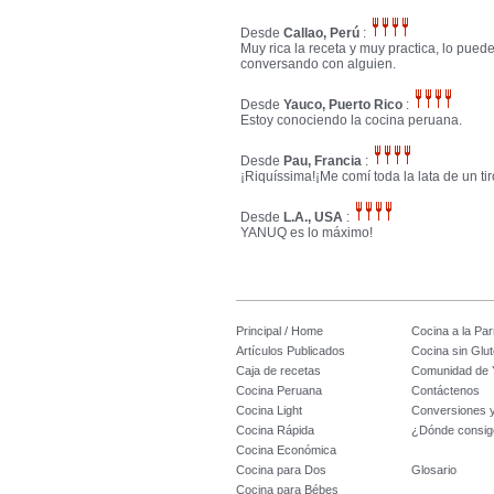
Desde
Callao, Perú
:
Muy rica la receta y muy practica, lo pued
conversando con alguien.
Desde
Yauco, Puerto Rico
:
Estoy conociendo la cocina peruana.
Desde
Pau, Francia
:
¡Riquíssima!¡Me comí toda la lata de un tir
Desde
L.A., USA
:
YANUQ es lo máximo!
Principal / Home
Cocina a la Parr
Artículos Publicados
Cocina sin Glu
Caja de recetas
Comunidad de 
Cocina Peruana
Contáctenos
Cocina Light
Conversiones 
Cocina Rápida
¿Dónde consig
Cocina Económica
Cocina para Dos
Glosario
Cocina para Bébes