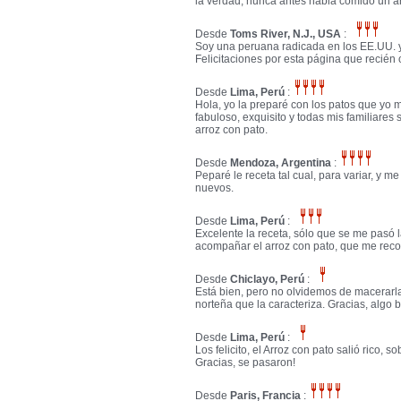
la verdad, nunca antes habia comido un ar
Desde
Toms River, N.J., USA
:
Soy una peruana radicada en los EE.UU. y 
Felicitaciones por esta página que recién
Desde
Lima, Perú
:
Hola, yo la preparé con los patos que yo 
fabuloso, exquisito y todas mis familiares
arroz con pato.
Desde
Mendoza, Argentina
:
Peparé le receta tal cual, para variar, y m
nuevos.
Desde
Lima, Perú
:
Excelente la receta, sólo que se me pasó
acompañar el arroz con pato, que me reco
Desde
Chiclayo, Perú
:
Está bien, pero no olvidemos de macerarla 
norteña que la caracteriza. Gracias, algo 
Desde
Lima, Perú
:
Los felicito, el Arroz con pato salió rico, 
Gracias, se pasaron!
Desde
Paris, Francia
: