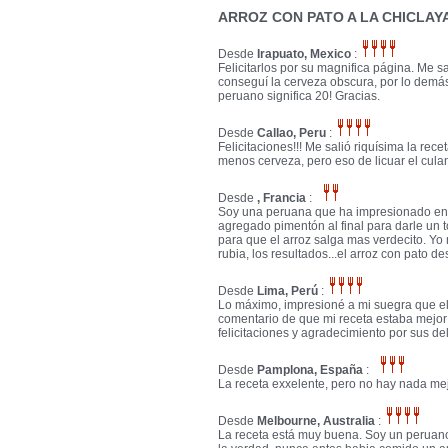
ARROZ CON PATO A LA CHICLAY
Desde
Irapuato, Mexico
:
Felicitarlos por su magnifica página. Me sa
conseguí la cerveza obscura, por lo demá
peruano significa 20! Gracias.
Desde
Callao, Peru
:
Felicitaciones!!! Me salió riquísima la rece
menos cerveza, pero eso de licuar el culan
Desde
, Francia
:
Soy una peruana que ha impresionado en 
agregado pimentón al final para darle un 
para que el arroz salga mas verdecito. Yo 
rubia, los resultados...el arroz con pato 
Desde
Lima, Perú
:
Lo máximo, impresioné a mi suegra que el
comentario de que mi receta estaba mejor
felicitaciones y agradecimiento por sus de
Desde
Pamplona, España
:
La receta exxelente, pero no hay nada me
Desde
Melbourne, Australia
:
La receta está muy buena. Soy un peruan