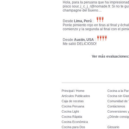
Hola, para la peruana que ha impresionado
pisco sour,
j_c_j_r@nomade.fr
. Si no te g
champagne del bueno....
Desde
Lima, Perú
:
Ponle pimiento rojo en tiras al final y écha
comienzo y la segunda al final con el pi
Desde
Austin, USA
:
Me salió DELICIOSO!
Ver más evaluaciones
Principal / Home
Cocina a la Parr
Artículos Publicados
Cocina sin Glu
Caja de recetas
Comunidad de 
Cocina Peruana
Contáctenos
Cocina Light
Conversiones 
Cocina Rápida
¿Dónde consig
Cocina Económica
Cocina para Dos
Glosario