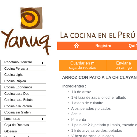
Registro
Qui
Recetario General
Guardar en mi
Enviar a
caja de recetas
un amigo
Cocina Peruana
Cocina Light
ARROZ CON PATO A LA CHICLAYA
Cocina Rápida
Ingredientes :
Cocina Económica
1 k de arroz
Cocina para Dos
1 ½ taza de zapallo loche rallado
Cocina para Bebés
1 atado de culantro
Cocina a la Parrilla
Ajos, pelados y picados
Cocina sin Gluten
Aceite
Loncheras
Pimienta
1 pato de 2 k, pelado y limpio, trozado 
Caja de Recetas
1 k de arvejas verdes, peladas
Glosario
½ taza de zapallo, picado