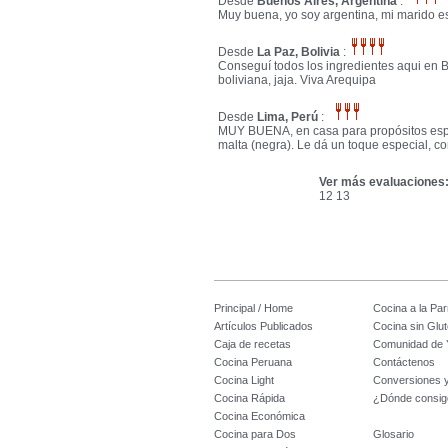
Desde
Buenos Aires, Argentina
:
Muy buena, yo soy argentina, mi marido es
Desde
La Paz, Bolivia
:
Conseguí todos los ingredientes aqui en B
boliviana, jaja. Viva Arequipa
Desde
Lima, Perú
:
MUY BUENA, en casa para propósitos espe
malta (negra). Le dá un toque especial
Ver más evaluaciones
12
13
Principal / Home
Cocina a la Parr
Artículos Publicados
Cocina sin Glu
Caja de recetas
Comunidad de 
Cocina Peruana
Contáctenos
Cocina Light
Conversiones 
Cocina Rápida
¿Dónde consig
Cocina Económica
Cocina para Dos
Glosario