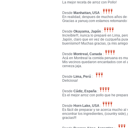
La mejor receta de arroz con Pollo!
Desde
Manhattan, USA
:
En realidad, despues de muchos años de e
Gracias a yanuq.com estamos retomando 
Desde
Okayama, Japón
:
Increíble!!!, nunca lo preparé en Lima, pe
Japón, claro que en vez de cuzqueña puse
buenísimo!! Muchas gracias, (a mis amigo
Desde
Montreal, Canada
:
Acá en Montreal la comida peruana es muy
Mis vecinos quedaron encantados con el ar
cerveza jaja.
Desde
Lima, Perú
:
Deliciosa!
Desde
Cádiz, España
:
Es el mejor arroz con pollo que he prepara
Desde
Horn Lake, USA
:
Es fácil de preparar y se acerca mucho al 
encontrar los ingredientes, (country side)
gracias!!!