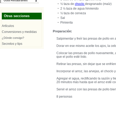
Guía Restaurantes
½ taza de
choclo
desgranado (maíz)
2 ½ taza de agua hirviendo
½ taza de cerveza
Otras secciones
Sal
Pimienta
Artículos
Preparación:
Conversiones y medidas
¿Dónde consigo?
Salpimentar y freír las presas de pollo en a
Secretos y tips
Dorar en ese mismo aceite los ajos, la cebol
Colocar las presas de pollo nuevamente, a
que el pollo esté listo.
Retirar las presas, sin dejar que se enfríen
Incorporar el arroz, las arvejas, el choclo 
Agregar el agua, rectificando la sazón y ll
20 minutos más hasta que el arroz esté co
Servir el arroz con las presas de pollo bie
8 personas