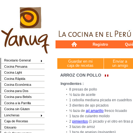
Registro
Qui
Recetario General
Guardar en mi
Enviar a
caja de recetas
un amigo
Cocina Peruana
Cocina Light
ARROZ CON POLLO
Cocina Rápida
Ingredientes :
Cocina Económica
8 presas de pollo
Cocina para Dos
½ taza de aceite
Cocina para Bebés
1 cebolla mediana picada en cuadritos
Cocina a la Parrilla
3 dientes de ajo picados
Cocina sin Gluten
½ taza de
ají amarillo
fresco licuado
Loncheras
1 taza de culantro molido
2
pimientos
(1 picado y el otro en tiras 
Caja de Recetas
3 tazas de arroz
Glosario
1 taza de arvejas (guisantes)