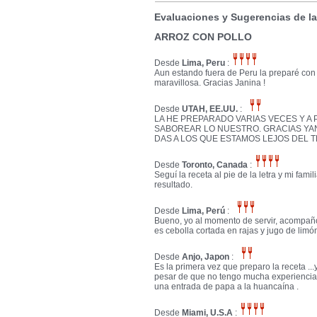
Evaluaciones y Sugerencias de l
ARROZ CON POLLO
Desde
Lima, Peru
:
Aun estando fuera de Peru la preparé con 
maravillosa. Gracias Janina !
Desde
UTAH, EE.UU.
:
LA HE PREPARADO VARIAS VECES Y A
SABOREAR LO NUESTRO. GRACIAS YA
DAS A LOS QUE ESTAMOS LEJOS DEL 
Desde
Toronto, Canada
:
Seguí la receta al pie de la letra y mi fa
resultado.
Desde
Lima, Perú
:
Bueno, yo al momento de servir, acompaño 
es cebolla cortada en rajas y jugo de limó
Desde
Anjo, Japon
:
Es la primera vez que preparo la receta ..
pesar de que no tengo mucha experiencia
una entrada de papa a la huancaína .
Desde
Miami, U.S.A
: