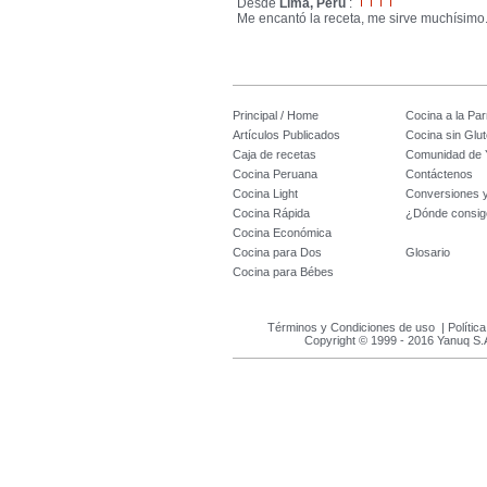
Desde
Lima, Perú
:
Me encantó la receta, me sirve muchísimo
Principal / Home
Cocina a la Parr
Artículos Publicados
Cocina sin Glu
Caja de recetas
Comunidad de 
Cocina Peruana
Contáctenos
Cocina Light
Conversiones 
Cocina Rápida
¿Dónde consig
Cocina Económica
Cocina para Dos
Glosario
Cocina para Bébes
Términos y Condiciones de uso
|
Polític
Copyright © 1999 - 2016 Yanuq S.