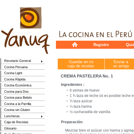
Registro
Qui
Recetario General
Guardar en mi
Enviar a
caja de recetas
un amigo
Cocina Peruana
Cocina Light
CREMA PASTELERA No. 1
Cocina Rápida
Ingredientes :
Cocina Económica
6 yemas de huevo
Cocina para Dos
1 ¾ taza de leche (si es posible leche 
Cocina para Bebés
¾ taza azúcar
Cocina a la Parrilla
¼ taza harina
Cocina sin Gluten
½ cucharadita de vainilla
Loncheras
Preparación:
Caja de Recetas
Glosario
Mezclar bien el azúcar con harina y agreg