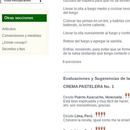
cuchara de madera para que no se forme
Guía Restaurantes
Llevar la olla a fuego medio y cocinar rev
del fuego.
Otras secciones
Colocar las yemas en un bol, y batirlas co
batiendo, la leche caliente.
Artículos
Llevar la olla nuevamente al fuego y cont
Conversiones y medidas
Retirar del fuego y agregar la vainilla.
¿Dónde consigo?
Secretos y tips
Enfriar, moviendo, para evitar que se forme
de la salsa (evitando que tenga contacto co
8 porciones
Evaluaciones y Sugerencias de l
CREMA PASTELERA No. 1
Desde
Puerto Ayacucho, Venezuela
:
Está bien explicadita y muy fácil de hacer
ahí. son meravillosas, gracias.
Desde
Lima, Perú
:
Chévere la receta, igual como me la enseñ