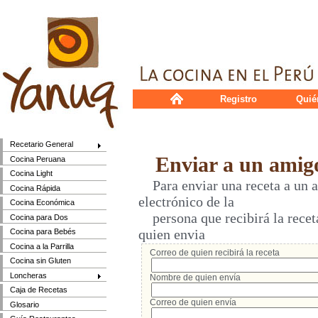
Registro
Quié
Recetario General
Enviar a un amig
Cocina Peruana
Cocina Light
Para enviar una receta a un a
Cocina Rápida
electrónico de la
Cocina Económica
persona que recibirá la receta
Cocina para Dos
quien envia
Cocina para Bebés
Cocina a la Parrilla
Correo de quien recibirá la receta
Cocina sin Gluten
Loncheras
Nombre de quien envía
Caja de Recetas
Correo de quien envía
Glosario