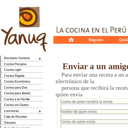
Registro
Quié
Recetario General
Enviar a un amig
Cocina Peruana
Cocina Light
Para enviar una receta a un a
Cocina Rápida
electrónico de la
Cocina Económica
persona que recibirá la receta
Cocina para Dos
quien envia
Cocina para Bebés
Cocina a la Parrilla
Correo de quien recibirá la receta
Cocina sin Gluten
Loncheras
Nombre de quien envía
Caja de Recetas
Correo de quien envía
Glosario