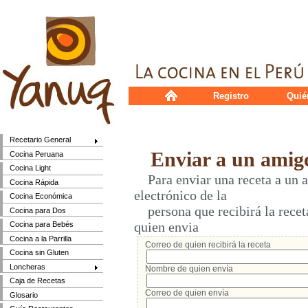
Registro
Quié
Recetario General
Enviar a un amig
Cocina Peruana
Cocina Light
Para enviar una receta a un a
Cocina Rápida
electrónico de la
Cocina Económica
persona que recibirá la receta
Cocina para Dos
quien envia
Cocina para Bebés
Cocina a la Parrilla
Correo de quien recibirá la receta
Cocina sin Gluten
Loncheras
Nombre de quien envía
Caja de Recetas
Correo de quien envía
Glosario